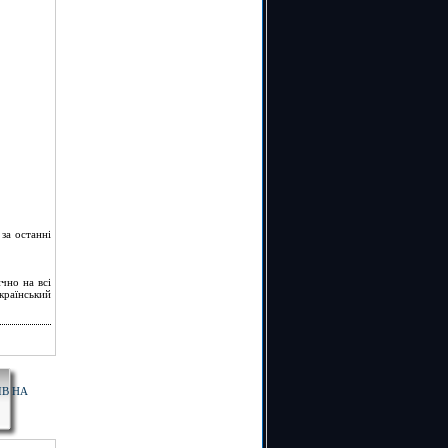
за останні
чно на всі
країнський
ІВ НА