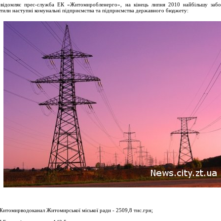
відомляє прес-служба ЕК «Житомиробленерго», на кінець липня 2010 найбільшу забо
тили наступні комунальні підприємства та підприємства державного бюджету:
Житомирводоканал Житомирської міської ради - 2509,8 тис.грн;