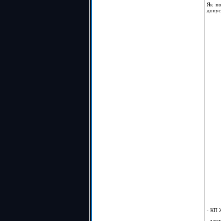
Як по
допус
- КП 