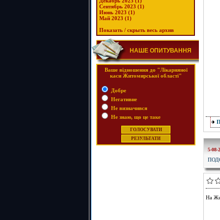
Декабрь 2023 (1)
Сентябрь 2023 (1)
Июнь 2023 (1)
Май 2023 (1)
Показать / скрыть весь архив
НАШЕ ОПИТУВАННЯ
Ваше відношення до "Лікарняної
каси Житомирської області"
Добре
Негативне
Не визначився
Не знаю, що це таке
5-08-
ПОД
На Жи