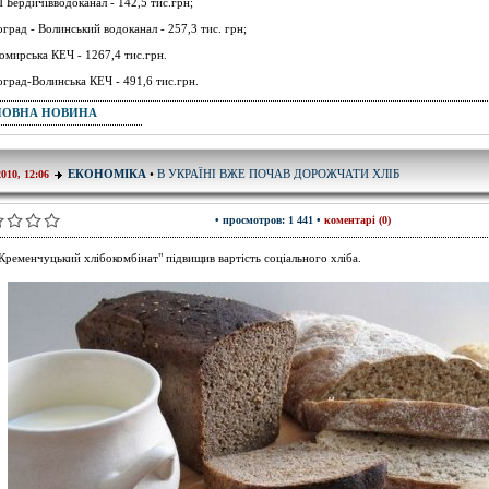
 Бердичівводоканал - 142,5 тис.грн;
оград - Волинський водоканал - 257,3 тис. грн;
омирська КЕЧ - 1267,4 тис.грн.
оград-Волинська КЕЧ - 491,6 тис.грн.
ПОВНА НОВИНА
В УКРАЇНІ ВЖЕ ПОЧАВ ДОРОЖЧАТИ ХЛІБ
ЕКОНОМІКА
•
2010, 12:06
• просмотров: 1 441 •
коментарі (0)
Кременчуцький хлібокомбінат" підвищив вартість соціального хліба.