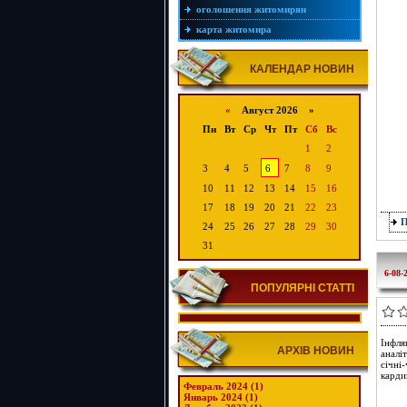
оголошення житомирян
карта житомира
КАЛЕНДАР НОВИН
«
Август 2026 »
Пн
Вт
Ср
Чт
Пт
Сб
Вс
1
2
3
4
5
6
7
8
9
10
11
12
13
14
15
16
17
18
19
20
21
22
23
24
25
26
27
28
29
30
31
6-08-
ПОПУЛЯРНІ СТАТТІ
Інфля
АРХІВ НОВИН
аналі
січні
карди
Февраль 2024 (1)
Январь 2024 (1)