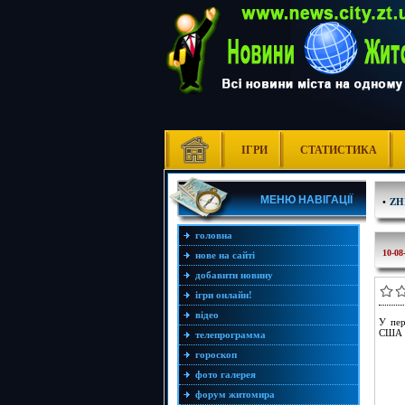
ІГРИ
СТАТИСТИКА
МЕНЮ НАВІГАЦІЇ
•
ZH
головна
10-08
нове на сайті
добавити новину
ігри онлайн!
відео
У пер
США і
телепрограмма
гороскоп
фото галерея
форум житомира