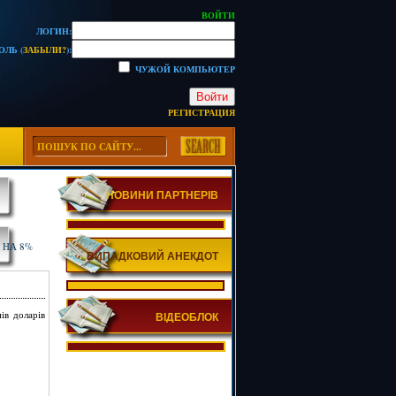
ВОЙТИ
ЛОГИН:
ОЛЬ (
ЗАБЫЛИ?
):
ЧУЖОЙ КОМПЬЮТЕР
Войти
РЕГИСТРАЦИЯ
НОВИНИ ПАРТНЕРІВ
 НА 8%
ВИПАДКОВИЙ АНЕКДОТ
ів доларів
ВІДЕОБЛОК