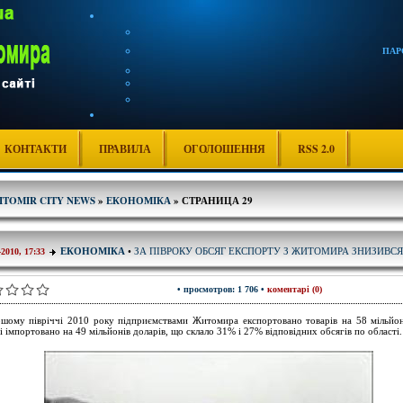
ПАР
КОНТАКТИ
ПРАВИЛА
ОГОЛОШЕННЯ
RSS 2.0
ITOMIR CITY NEWS
»
ЕКОНОМІКА
» СТРАНИЦА 29
ЗА ПІВРОКУ ОБСЯГ ЕКСПОРТУ З ЖИТОМИРА ЗНИЗИВСЯ
ЕКОНОМІКА
•
-2010, 17:33
• просмотров: 1 706 •
коментарі (0)
шому півріччі 2010 року підприємствами Житомира експортовано товарів на 58 мільйон
 імпортовано на 49 мільйонів доларів, що склало 31% і 27% відповідних обсягів по області.