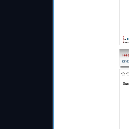
4-08-
КРИ
Екс