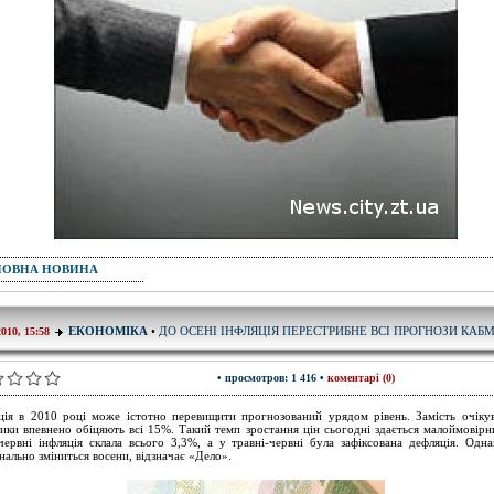
ПОВНА НОВИНА
ДО ОСЕНІ ІНФЛЯЦІЯ ПЕРЕСТРИБНЕ ВСІ ПРОГНОЗИ КАБ
ЕКОНОМІКА
•
2010, 15:58
• просмотров: 1 416 •
коментарі (0)
ція в 2010 році може істотно перевищити прогнозований урядом рівень. Замість очік
тики впевнено обіцяють всі 15%. Такий темп зростання цін сьогодні здається малоймовірн
-червні інфляція склала всього 3,3%, а у травні-червні була зафіксована дефляція. Одна
нально зміниться восени, відзначає «Дело».