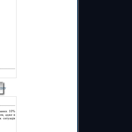
МІНУ
уваних 10%
им, адже в
к ситуація