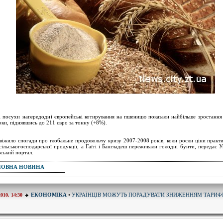
і посухи напередодні європейські котирування на пшеницю показали найбільше зростання 
оки, піднявшись до 211 євро за тонну (+8%).
віжило спогади про глобальне продовольчу кризу 2007-2008 років, коли росли ціни практи
сільськогосподарської продукції, а Гаїті і Бангладеш переживали голодні бунти, передає У
вський портал.
ПОВНА НОВИНА
УКРАЇНЦІВ МОЖУТЬ ПОРАДУВАТИ ЗНИЖЕННЯМ ТАРИФ
ЕКОНОМІКА
•
2010, 14:30