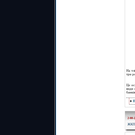
На тл
три р
Це ос
види 
банкі
2-08-
ЖКП