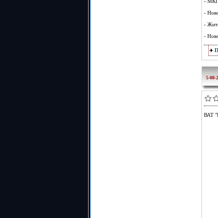
- МКП
- Нов
- Жит
- Нов
5-08-
ВАТ "