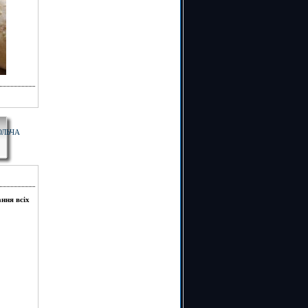
ОЛЬЧА
ння всіх