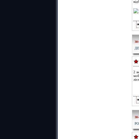
від
30-
ДЕ
2 в
моб
ліх
30-
РО