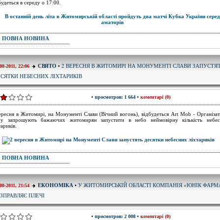
будеться в середу о 17:00.
ПОВНА НОВИНА
2 ВЕРЕСНЯ В ЖИТОМИРІ НА МОНУМЕНТІ СЛАВИ ЗАПУСТЯ
СВЯТО
•
08-2011, 22:06
СЯТКИ НЕБЕСНИХ ЛІХТАРИКІВ
• просмотров: 1 664 •
коментарі (0)
ересня в Житомирі, на Монументі Слави (Вічний вогонь), відбудеться Art Mob - Організа
у запрошують бажаючих житомирян запустити в небо неймовірну кількість небе
тариків.
ПОВНА НОВИНА
У ЖИТОМИРСЬКІЙ ОБЛАСТІ КОМПАНІЯ «ЮНІК ФАРМ
ЕКОНОМІКА
•
08-2011, 21:54
ЗПРАВЛЯЄ ПЛЕЧІ
• просмотров: 2 008 •
коментарі (0)