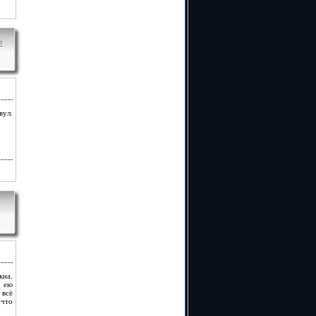
Е
вул.
кна.
я ею
 всё
 что