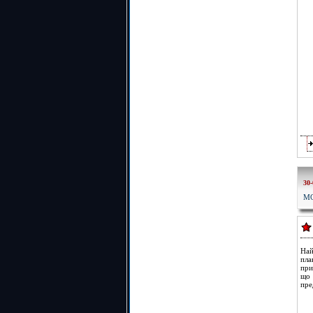
30-
МО
Най
пла
при
що 
пре