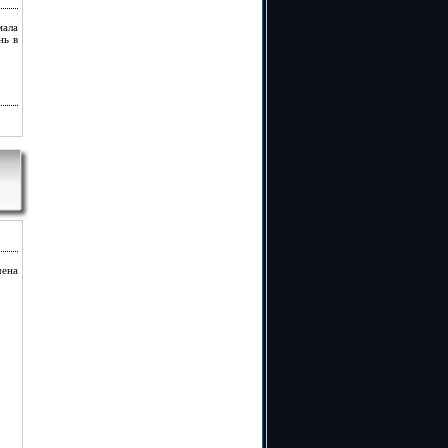
мала
нь в
чена