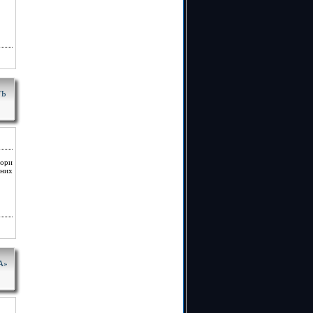
ТЬ
тори
сних
А»