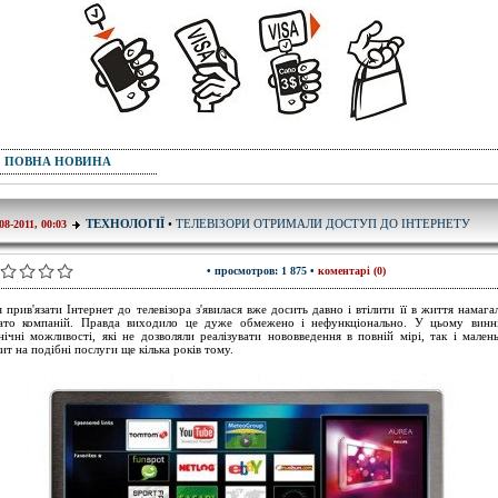
ПОВНА НОВИНА
ТЕЛЕВІЗОРИ ОТРИМАЛИ ДОСТУП ДО ІНТЕРНЕТУ
ТЕХНОЛОГІЇ
•
08-2011, 00:03
• просмотров: 1 875 •
коментарі (0)
я прив'язати Інтернет до телевізора з'явилася вже досить давно і втілити її в життя намага
ато компаній. Правда виходило це дуже обмежено і нефункціонально. У цьому винн
нічні можливості, які не дозволяли реалізувати нововведення в повній мірі, так і мален
ит на подібні послуги ще кілька років тому.