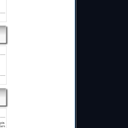
рів.
Матч