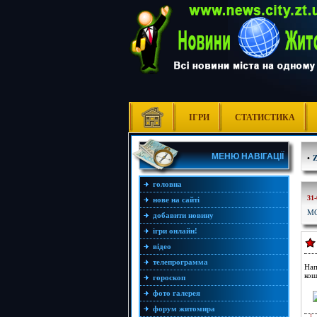
ІГРИ
СТАТИСТИКА
МЕНЮ НАВІГАЦІЇ
•
головна
31-
нове на сайті
МО
добавити новину
ігри онлайн!
відео
телепрограмма
Нап
кош
гороскоп
фото галерея
форум житомира