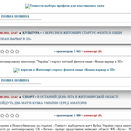
ПОВНА НОВИНА
1 ВЕРЕСНЯ В ЖИТОМИРІ СТАРТУЄ ФЕНТЕЗІ-ЕКШН
КУЛЬТУРА
•
08-2011, 22:47
ОНАН-ВАРВАР В 3D»
• просмотров: 1 945 •
коментарі (0)
итомирському кінотеатрі "Україна" стартує епічний фентезі-екшн «Конан-варвар в 3D».
ПОВНА НОВИНА
В ОСТАННІЙ ДЕНЬ ЛІТА В ЖИТОМИРСЬКІЙ ОБЛАСТІ
СПОРТ
•
08-2011, 22:42
ОЙДУТЬ ДВА МАТЧІ КУБКА УКРАЇНИ СЕРЕД АМАТОРІВ
• просмотров: 1 980 •
коментарі (0)
серпня в Новогуйвинську на стадіоні «Танкіст» відбудеться матч Кубка України серед амато
ості до житомирському СК «Легіон» приїде представник київської області ФК «Буча». 