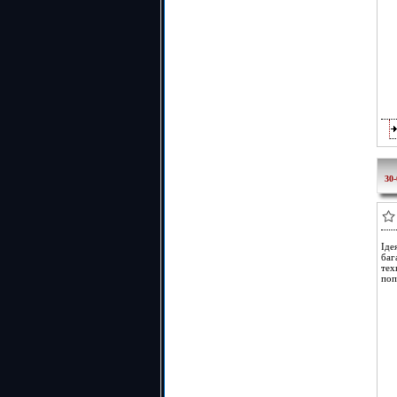
30-
Іде
баг
тех
поп