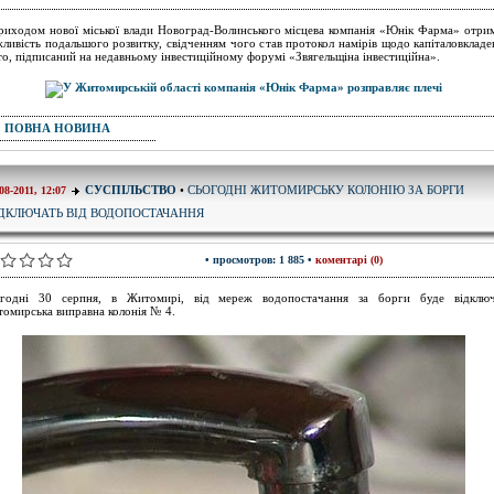
риходом нової міської влади Новоград-Волинського місцева компанія «Юнік Фарма» отри
ливість подальшого розвитку, свідченням чого став протокол намірів щодо капіталовкладе
то, підписаний на недавньому інвестиційному форумі «Звягельщіна інвестиційна».
ПОВНА НОВИНА
СЬОГОДНІ ЖИТОМИРСЬКУ КОЛОНІЮ ЗА БОРГИ
СУСПІЛЬСТВО
•
08-2011, 12:07
ДКЛЮЧАТЬ ВІД ВОДОПОСТАЧАННЯ
• просмотров: 1 885 •
коментарі (0)
годні 30 серпня, в Житомирі, від мереж водопостачання за борги буде відклю
омирська виправна колонія № 4.