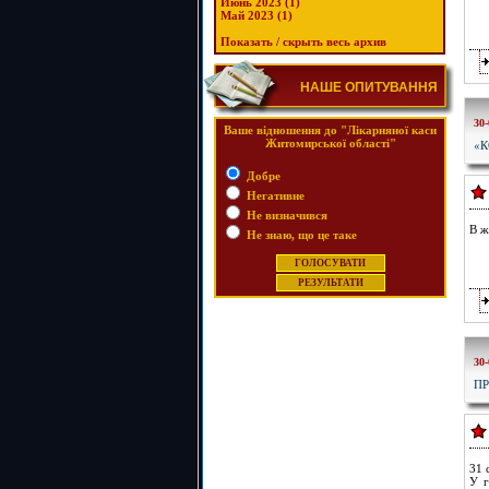
Июнь 2023 (1)
Май 2023 (1)
Показать / скрыть весь архив
НАШЕ ОПИТУВАННЯ
30-
Ваше відношення до "Лікарняної каси
Житомирської області"
«К
Добре
Негативне
Не визначився
В ж
Не знаю, що це таке
30-
ПР
31 
У г