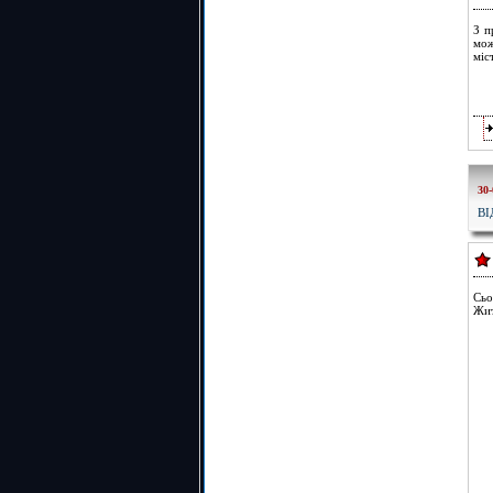
З п
мож
міс
30-
ВІ
Сьо
Жит