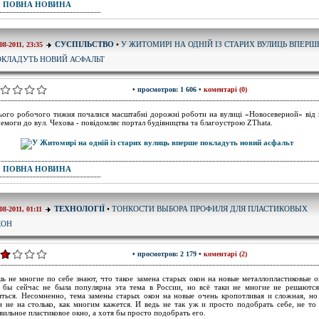
ПОВНА НОВИНА
У ЖИТОМИРІ НА ОДНІЙ ІЗ СТАРИХ ВУЛИЦЬ ВПЕРШ
СУСПІЛЬСТВО
•
08-2011, 23:35
КЛАДУТЬ НОВИЙ АСФАЛЬТ
• просмотров: 1 606 •
коментарі (0)
ього робочого тижня почалися масштабні дорожні роботи на вулиці «Новосеверной» від 
емоги до вул. Чехова - повідомляє портал будівництва та благоустрою ZThata.
ПОВНА НОВИНА
ТОНКОСТИ ВЫБОРА ПРОФИЛЯ ДЛЯ ПЛАСТИКОВЫХ
ТЕХНОЛОГІЇ
•
08-2011, 01:11
КОН
• просмотров: 2 179 •
коментарі (2)
ь не многие по себе знают, что такое замена старых окон на новые металлопластиковые о
 бы сейчас не была популярна эта тема в России, но всё таки не многие не решаютс
яться. Несомненно, тема замены старых окон на новые очень кропотливая и сложная, но
и не на столько, как многим кажется. И ведь не так уж и просто подобрать себе, не то
вильное пластиковое окно, а хотя бы просто подобрать его.