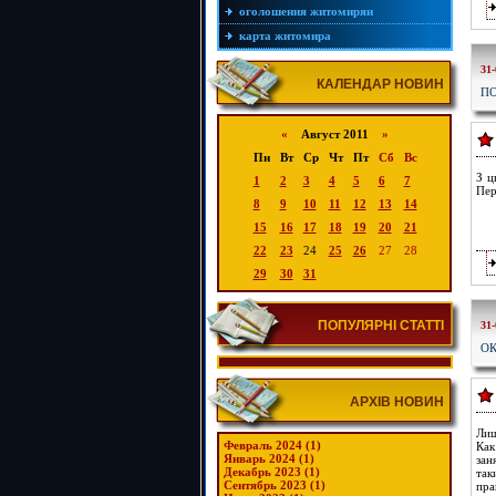
оголошення житомирян
карта житомира
31-
КАЛЕНДАР НОВИН
ПО
«
Август 2011
»
Пн
Вт
Ср
Чт
Пт
Сб
Вс
З ц
1
2
3
4
5
6
7
Пер
8
9
10
11
12
13
14
15
16
17
18
19
20
21
22
23
24
25
26
27
28
29
30
31
ПОПУЛЯРНІ СТАТТІ
31-
О
АРХІВ НОВИН
Лиш
Февраль 2024 (1)
Как
Январь 2024 (1)
зан
Декабрь 2023 (1)
так
Сентябрь 2023 (1)
пра