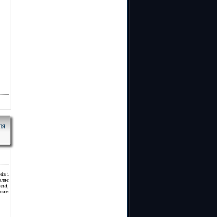
ЛЯ
ів і
оляє
ені,
ншим