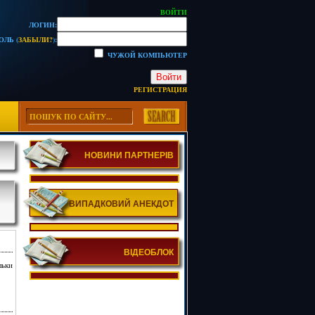
ВОЙТИ
ЛОГИН:
ОЛЬ (
ЗАБЫЛИ?
):
ЧУЖОЙ КОМПЬЮТЕР
Войти
РЕГИСТРАЦИЯ
НОВИНИ ПАРТНЕРІВ
ВИПАДКОВИЙ АНЕКДОТ
ВІДЕОБЛОК
льки