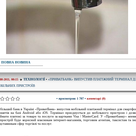
ПОВНА НОВИНА
«ПРИВАТБАНК» ВИПУСТИВ ПЛАТІЖНИЙ ТЕРМІНАЛ Д
ТЕХНОЛОГІЇ
•
08-2011, 00:15
БІЛЬНИХ ПРИСТРОЇВ
• просмотров: 1 707 •
коментарі (0)
більший банк в Україні «ПриватБанк» випустив мобільний платіжний термінал для смартфон
ншетів на базі Android або iOS. Термінал приєднується до мобільного пристрою і дозв
ймати платежі за товари та послуги за картками Visa / MasterCard. У «Приватбанку» впевн
пристрій буде корисний власникам інтернет-магазинів, торговим агентам, таксистам та і
дставникам сфер торгівлі та послуг.