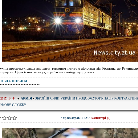
учнів профтехучилища вирішили товарним потягом дістатися від Козятина до Ружинськ
ирщини. Один із них загинув, стрибаючи з поїзду, що рухався.
ПОВНА НОВИНА
ЗБРОЙНІ СИЛИ УКРАЇНИ ПРОДОВЖУЮТЬ НАБІР КОНТРАКТНИК
АРМІЯ
•
-2017, 14:44
СЬКОВУ СЛУЖБУ
• просмотров: 1 825 •
коментарі (0)