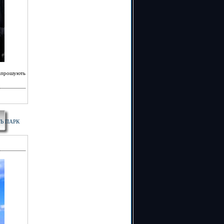
запрошують
Ь ПАРК