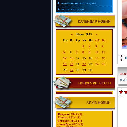
оголошення житомирян
карта житомира
КАЛЕНДАР НОВИН
«
Июнь 2017
»
Пн
Вт
Ср
Чт
Пт
Сб
Вс
1
2
3
4
5
6
7
8
9
10
11
12
13
14
15
16
17
18
19
20
21
22
23
24
25
26
27
28
29
30
22-06
ВАГ
ПОПУЛЯРНІ СТАТТІ
АРХІВ НОВИН
Февраль 2024 (1)
Январь 2024 (1)
Декабрь 2023 (1)
Сентябрь 2023 (1)