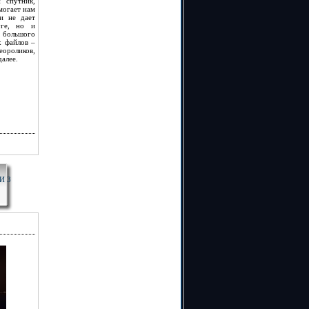
 спутник,
могает нам
 и не дает
уге, но и
ольшого
х файлов –
еороликов,
далее.
И З