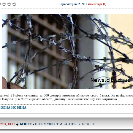
• просмотров: 2 090 •
коментарі (0)
дичеві 21-річна студентка за 500 доларів замовила вбивство свого батька. Як повідомляю
і Нацполіціі в Житомирській області, дівчину і виконавця злочину вже затримано.
ПОВНА НОВИНА
ПРЕИМУЩЕСТВА РАБОТЫ В IT-СФЕРЕ
БІЗНЕС
•
-2017, 09:01