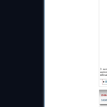
З поч
жител
війсь
19-06
ЗАМ