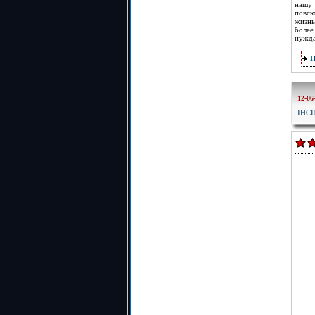
нашу 
повсю
жизнь
более
нужда
12-06
ІНС