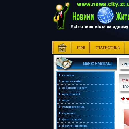
ІГРИ
СТАТИСТИКА
МЕНЮ НАВІГАЦІЇ
•
ZH
головна
27-06
нове на сайті
-РА
добавити новину
ігри онлайн!
відео
телепрограмма
гороскоп
фото галерея
форум житомира