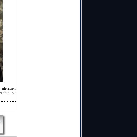
 півтисячі
алучити до
В