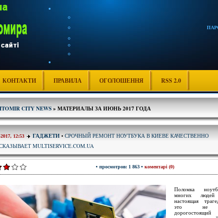
ПАР
КОНТАКТИ
ПРАВИЛА
ОГОЛОШЕННЯ
RSS 2.0
ITOMIR CITY NEWS
» МАТЕРИАЛЫ ЗА ИЮНЬ 2017 ГОДА
СРОЧНЫЙ РЕМОНТ НОУТБУКА В КИЕВЕ КАЧЕСТВЕННО
ГАДЖЕТИ
•
-2017, 12:53
ССКАЗЫВАЕТ MULTISERVICE.COM.UA
• просмотров: 1 863 •
коментарі (0)
Поломка ноут
многих люде
настоящая траге
это не т
дорогостоящий