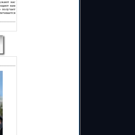
ружают нас
рощают нам
о получает
личивается