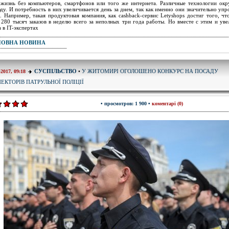
жизнь без компьютеров, смартфонов или того же интернета. Различные технологии ок
ду. И потребность в них увеличивается день за днем, так как именно они значительно уп
. Например, такая продуктовая компания, как cashback-сервис Letyshops достиг того, чт
 280 тысяч заказов в неделю всего за неполных три года работы. Но вместе с этим и уве
 в IT-экспертах
ПОВНА НОВИНА
У ЖИТОМИРІ ОГОЛОШЕНО КОНКУРС НА ПОСАДУ
СУСПІЛЬСТВО
•
-2017, 09:18
ПЕКТОРІВ ПАТРУЛЬНОЇ ПОЛІЦІЇ
• просмотров: 1 900 •
коментарі (0)