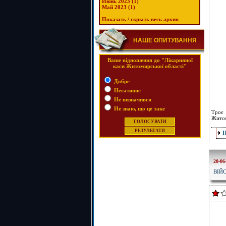
Июнь 2023 (1)
Май 2023 (1)
Показать / скрыть весь архив
НАШЕ ОПИТУВАННЯ
Ваше відношення до "Лікарняної
каси Житомирської області"
Добре
Негативне
Не визначився
Не знаю, що це таке
Троє 
Житом
20-06
ВІЙ