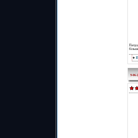
Патру
більш
9-06-