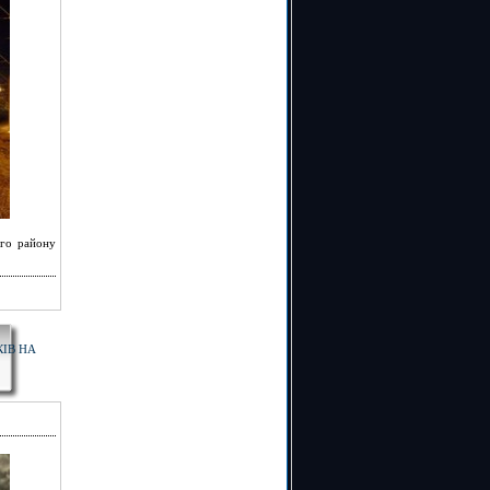
ого району
ІВ НА