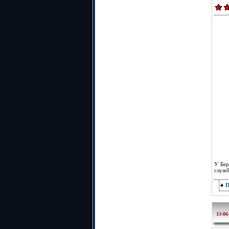
У Бер
служб
13-06