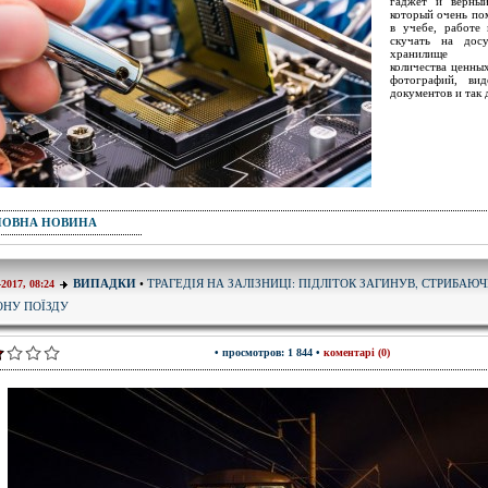
гаджет и верный
который очень по
в учебе, работе
скучать на дос
хранилище б
количества ценны
фотографий, вид
документов и так 
ПОВНА НОВИНА
ТРАГЕДІЯ НА ЗАЛІЗНИЦІ: ПІДЛІТОК ЗАГИНУВ, СТРИБАЮЧ
ВИПАДКИ
•
-2017, 08:24
ОНУ ПОЇЗДУ
• просмотров: 1 844 •
коментарі (0)