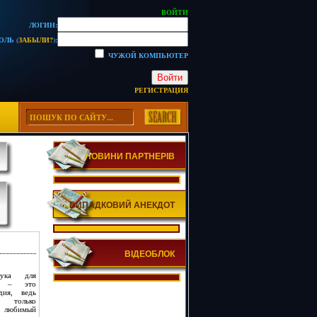
ВОЙТИ
ЛОГИН:
ОЛЬ (
ЗАБЫЛИ?
):
ЧУЖОЙ КОМПЬЮТЕР
Войти
РЕГИСТРАЦИЯ
НОВИНИ ПАРТНЕРІВ
ВИПАДКОВИЙ АНЕКДОТ
ВІДЕОБЛОК
бука для
й – это
дия, ведь
олько
 любимый