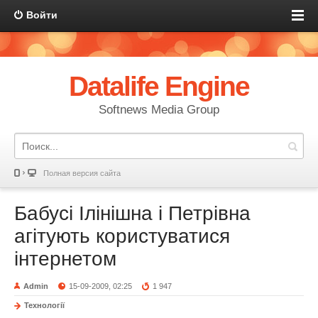
Войти
Datalife Engine
Softnews Media Group
Полная версия сайта
Бабусі Ілінішна і Петрівна
агітують користуватися
інтернетом
Admin
15-09-2009, 02:25
1 947
Технології