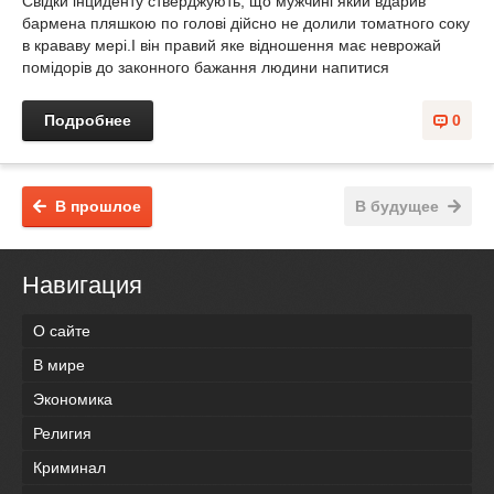
Свідки інциденту стверджують, що мужчині який вдарив
бармена пляшкою по голові дійсно не долили томатного соку
в крававу мері.І він правий яке відношення має неврожай
помідорів до законного бажання людини напитися
Подробнее
0
В прошлое
В будущее
Навигация
О сайте
В мире
Экономика
Религия
Криминал