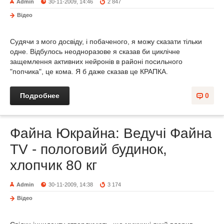
Admin
30-11-2009, 14:46
2 847
Відео
Судячи з мого досвіду, і побаченого, я можу сказати тільки
одне. Відбулось неодноразове я сказав би циклічне
защемлення активних нейронів в районі посильного
"попчика", це кома. Я б даже сказав це КРАПКА.
Подробнее
0
Файна Юкрайна: Ведучі Файна
TV - пологовий будинок,
хлопчик 80 кг
Admin
30-11-2009, 14:38
3 174
Відео