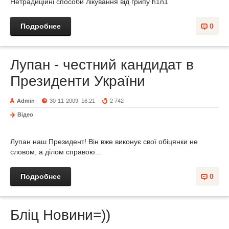
Нетрадиційні способи лікування від грипу h1n1
Подробнее
0
Лупан - честний кандидат в
Президенти України
Admin
30-11-2009, 16:21
2 742
Відео
Лупан наш Президент! Він вже виконує свої обіцянки не
словом, а ділом справою...
Подробнее
0
Бліц Новини=))