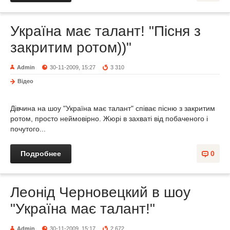
Україна має талант! "Пісня з
закритим ротом))"
Admin
30-11-2009, 15:27
3 310
Відео
Дівчина на шоу "Україна має талант" співає пісню з закритим
ротом, просто неймовірно. Жюрі в захваті від побаченого і
почутого...
Подробнее
0
Леонід Черновецкий в шоу
"Україна має талант!"
Admin
30-11-2009, 15:17
2 672