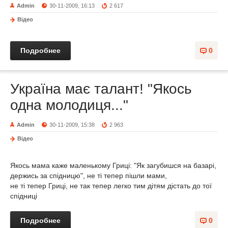
Admin
30-11-2009, 16:13
2 617
Відео
Подробнее
0
Україна має талант! "Якось
одна молодиця..."
Admin
30-11-2009, 15:38
2 963
Відео
Якось мама каже маленькому Гриці: "Як загубишся на базарі,
держись за спідницю", не ті тепер пішли мами,
не ті тепер Гриці, не так тепер легко тим дітям дістать до тої
спідниці
Подробнее
0