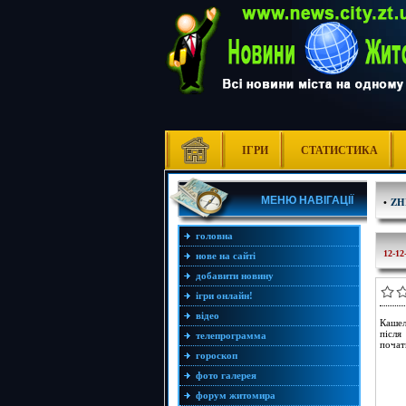
ІГРИ
СТАТИСТИКА
МЕНЮ НАВІГАЦІЇ
•
ZH
головна
12-12
нове на сайті
добавити новину
ігри онлайн!
відео
Кашел
після
телепрограмма
почат
гороскоп
фото галерея
форум житомира