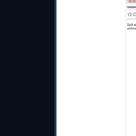
12-12
Цей в
небезп