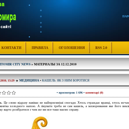
ПАР
КОНТАКТИ
ПРАВИЛА
ОГОЛОШЕННЯ
RSS 2.0
ITOMIR CITY NEWS
» МАТЕРИАЛЫ ЗА 12.12.2010
КАШЕЛЬ. ЯК З НИМ БОРОТИСЯ
МЕДИЦИНА
•
-2010, 15:29
• просмотров: 1 696 •
коментарі (0)
ь. Це слово відразу навіває не найприємніші спогади. Хтось страждає вранці, хтось ночам
 ковтка холодного напою. А лікувати треба не сам кашель, а захворювання яке його викл
ку варто розібратися з чим же ми все-таки маємо справу.