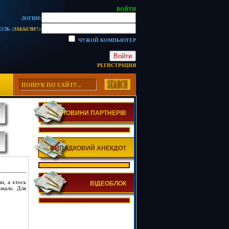
ВОЙТИ
ЛОГИН:
ОЛЬ (
ЗАБЫЛИ?
):
ЧУЖОЙ КОМПЬЮТЕР
Войти
РЕГИСТРАЦИЯ
НОВИНИ ПАРТНЕРІВ
ВИПАДКОВИЙ АНЕКДОТ
и, а хтось
ВІДЕОБЛОК
икало. Для