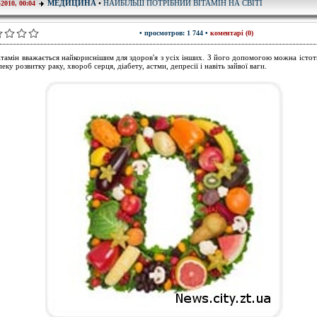
НАЙБІЛЬШ ПОТРІБНИЙ ВІТАМІН НА СВІТІ
МЕДИЦИНА
•
-2010, 00:04
• просмотров: 1 744 •
коментарі (0)
ітамін вважається найкориснішим для здоров'я з усіх інших. З його допомогою можна істот
еку розвитку раку, хвороб серця, діабету, астми, депресії і навіть зайвої ваги.