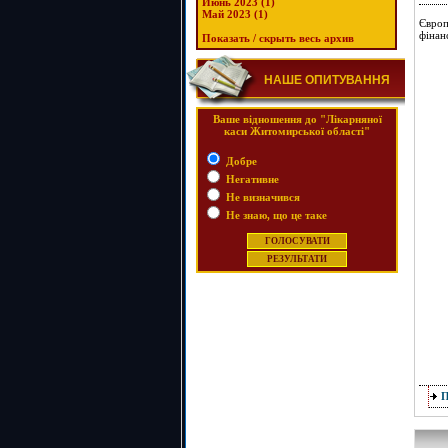
Июнь 2023 (1)
Май 2023 (1)
Європ
фінан
Показать / скрыть весь архив
НАШЕ ОПИТУВАННЯ
Ваше відношення до "Лікарняної
каси Житомирської області"
Добре
Негативне
Не визначився
Не знаю, що це таке