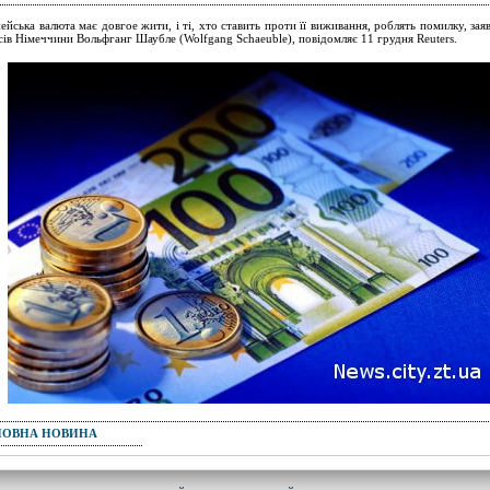
ейська валюта має довгое жити, і ті, хто ставить проти її виживання, роблять помилку, зая
сів Німеччини Вольфганг Шаубле (Wolfgang Schaeuble), повідомляє 11 грудня Reuters.
ПОВНА НОВИНА