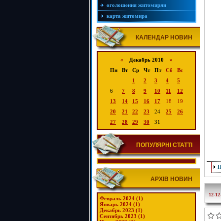
оголошення житомирян
карта житомира
КАЛЕНДАР НОВИН
«
Декабрь 2010
»
Пн
Вт
Ср
Чт
Пт
Сб
Вс
1
2
3
4
5
6
7
8
9
10
11
12
13
14
15
16
17
18
19
20
21
22
23
24
25
26
27
28
29
30
31
ПОПУЛЯРНІ СТАТТІ
АРХІВ НОВИН
12-12
Февраль 2024 (1)
Январь 2024 (1)
Декабрь 2023 (1)
Сентябрь 2023 (1)