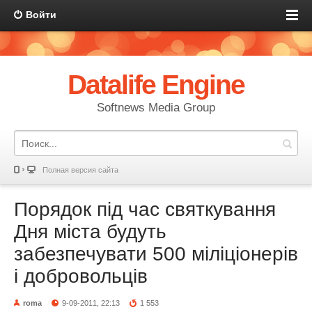
Войти
Datalife Engine
Softnews Media Group
Полная версия сайта
Порядок під час святкування
Дня міста будуть
забезпечувати 500 міліціонерів
і добровольців
roma
9-09-2011, 22:13
1 553