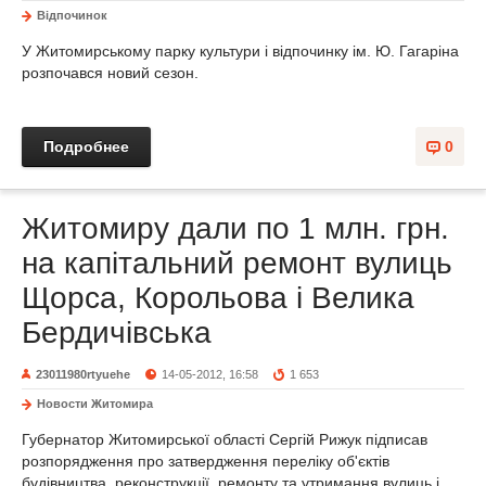
Відпочинок
У Житомирському парку культури і відпочинку ім. Ю. Гагаріна
розпочався новий сезон.
Подробнее
0
Житомиру дали по 1 млн. грн.
на капітальний ремонт вулиць
Щорса, Корольова і Велика
Бердичівська
23011980rtyuehe
14-05-2012, 16:58
1 653
Новости Житомира
Губернатор Житомирської області Сергій Рижук підписав
розпорядження про затвердження переліку об'єктів
будівництва, реконструкції, ремонту та утримання вулиць і