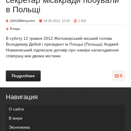
секретар міськради побували
в Польщі
23011980rtyuehe
14-05-2012, 12:23
1 402
Влада
В суботу 12 травня 2012 Житомирський міський голова
Володимир Дебой і президент м.Плоцьк (Польща) Анджей
Новаковський підписали договір про наміри налагодження
співпраці між двома містами.
Подробнее
0
Навигация
О сайте
В мире
Экономика