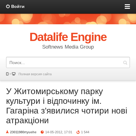
Войти
Datalife Engine
Softnews Media Group
Полная версия сайта
У Житомирському парку
культури і відпочинку ім.
Гагаріна з'явилися чотири нові
атракціони
23011980rtyuehe
14-05-2012, 17:01
1 544