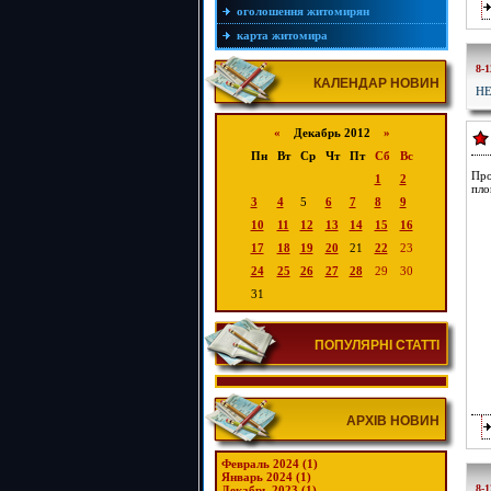
оголошення житомирян
карта житомира
8-1
КАЛЕНДАР НОВИН
НЕ
«
Декабрь 2012
»
Пн
Вт
Ср
Чт
Пт
Сб
Вс
Про
1
2
пло
3
4
5
6
7
8
9
10
11
12
13
14
15
16
17
18
19
20
21
22
23
24
25
26
27
28
29
30
31
ПОПУЛЯРНІ СТАТТІ
АРХІВ НОВИН
Февраль 2024 (1)
Январь 2024 (1)
8-1
Декабрь 2023 (1)