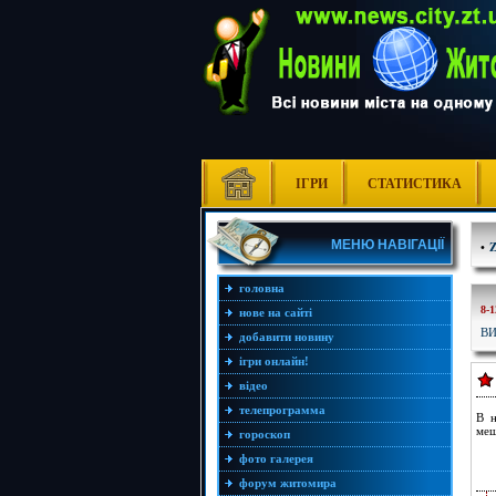
ІГРИ
СТАТИСТИКА
МЕНЮ НАВІГАЦІЇ
•
головна
8-1
нове на сайті
ВИ
добавити новину
ігри онлайн!
відео
телепрограмма
В н
меш
гороскоп
фото галерея
форум житомира