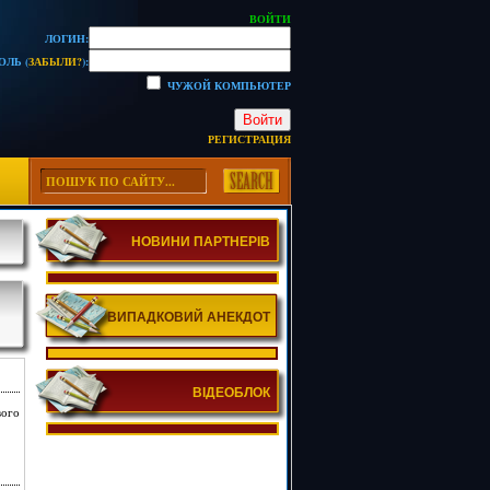
ВОЙТИ
ЛОГИН:
ОЛЬ (
ЗАБЫЛИ?
):
ЧУЖОЙ КОМПЬЮТЕР
Войти
РЕГИСТРАЦИЯ
НОВИНИ ПАРТНЕРІВ
ВИПАДКОВИЙ АНЕКДОТ
ВІДЕОБЛОК
вого