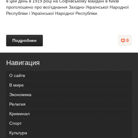
в цей день в 1919 році на Софіївському майдані в Києві
проголошено про воз’єднання Західно-Української Народної
Республіки і Української Народної Республіки.
Подробнее
0
Навигация
О сайте
В мире
Экономика
Религия
Криминал
Спорт
Культура