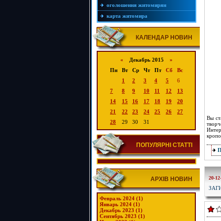
оголошення житомирян
карта житомира
КАЛЕНДАР НОВИН
«
Декабрь 2015
»
Пн
Вт
Ср
Чт
Пт
Сб
Вс
1
2
3
4
5
6
7
8
9
10
11
12
13
14
15
16
17
18
19
20
21
22
23
24
25
26
27
Вы ст
28
29
30
31
творч
Интер
кропо
ПОПУЛЯРНІ СТАТТІ
20-12
АРХІВ НОВИН
ЗАГ
Февраль 2024 (1)
Январь 2024 (1)
Декабрь 2023 (1)
Сентябрь 2023 (1)