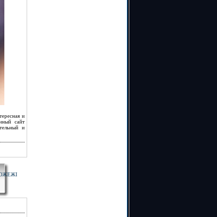
тересная и
нный сайт
тельный и
ПОЖЕЖІ