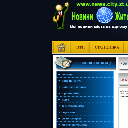
ІГРИ
СТАТИСТИКА
МЕНЮ НАВІГАЦІЇ
•
ZH
головна
20-12
нове на сайті
добавити новину
ігри онлайн!
відео
телепрограмма
гороскоп
фото галерея
форум житомира