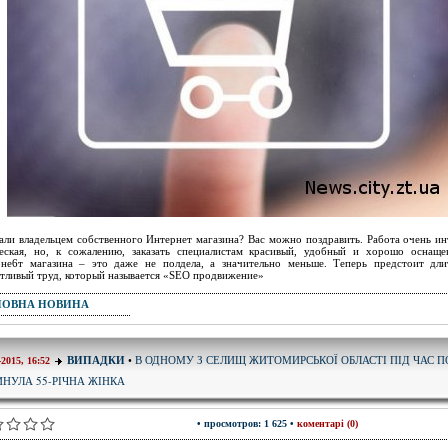
али владельцем собственного Интернет магазина? Вас можно поздравить. Работа очень ин
еская, но, к сожалению, заказать специалистам красивый, удобный и хорошо оснаще
не6т магазина – это даже не полдела, а значительно меньше. Теперь предстоит дли
тливый труд, который называется «SEO продвижение»
ПОВНА НОВИНА
В ОДНОМУ З СЕЛИЩ ЖИТОМИРСЬКОЇ ОБЛАСТІ ПІД ЧАС 
ВИПАДКИ
•
-2015, 16:52
ИНУЛА 55-РІЧНА ЖІНКА
• просмотров: 1 625 •
коментарі (0)