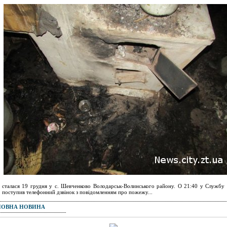
 сталася 19 грудня у с. Шевченково Володарськ-Волинського району. О 21:40 у Службу
 поступив телефонний дзвінок з повідомленням про пожежу...
ПОВНА НОВИНА