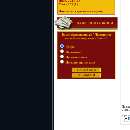
Июнь 2023 (1)
Май 2023 (1)
Показать / скрыть весь архив
НАШЕ ОПИТУВАННЯ
Ваше відношення до "Лікарняної
каси Житомирської області"
Добре
Негативне
Не визначився
Не знаю, що це таке
Подія
«101»