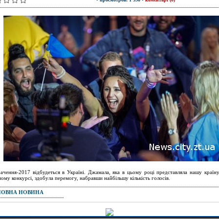
ачення-2017 відбудеться в Україні. Джамала, яка в цьому році представляла нашу країн
ному конкурсі, здобула перемогу, набравши найбільшу кількість голосів.
ПОВНА НОВИНА