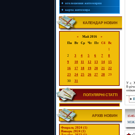
оголошення житомирян
карта житомира
КАЛЕНДАР НОВИН
«
Май 2016
»
Пн
Вт
Ср
Чт
Пт
Сб
Вс
1
2
3
4
5
6
7
8
9
10
11
12
13
14
15
16
17
18
19
20
21
22
23
24
25
26
27
28
29
30
31
У с. 
8-річ
опіка
ПОПУЛЯРНІ СТАТТІ
АРХІВ НОВИН
15-05
МІЖ
Февраль 2024 (1)
Январь 2024 (1)
Декабрь 2023 (1)