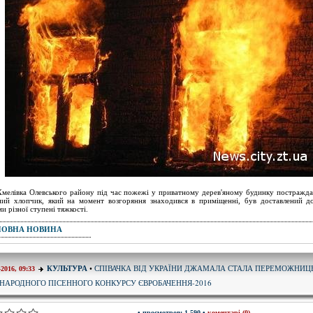
Хмелівка Олевського району під час пожежі у приватному дерев'яному будинку постражда
ний хлопчик, який на момент возгоряння знаходився в приміщенні, був доставлений до
ми різної ступені тяжкості.
ПОВНА НОВИНА
СПІВАЧКА ВІД УКРАЇНИ ДЖАМАЛА СТАЛА ПЕРЕМОЖНИ
КУЛЬТУРА
•
-2016, 09:33
НАРОДНОГО ПІСЕННОГО КОНКУРСУ ЄВРОБАЧЕННЯ-2016
• просмотров: 1 590 •
коментарі (0)