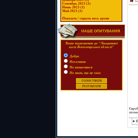
Сентябрь 2023 (1)
Июнь 2023 (1)
Май 2023 (1)
Показать / скрыть весь архив
НАШЕ ОПИТУВАННЯ
Ваше відношення до "Лікарняної
каси Житомирської області"
Добре
Негативне
Не визначився
Не знаю, що це таке
Євроб
пісен