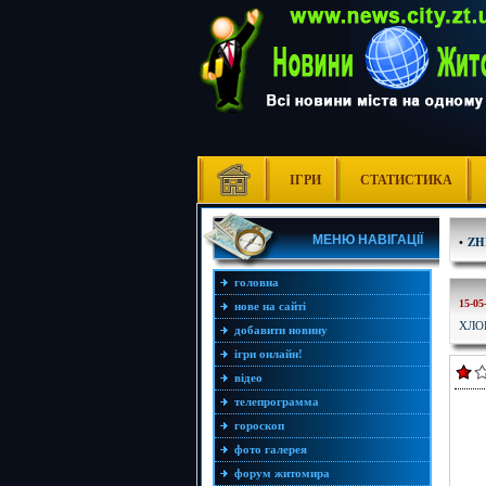
ІГРИ
СТАТИСТИКА
МЕНЮ НАВІГАЦІЇ
•
ZH
головна
15-05
нове на сайті
ХЛО
добавити новину
ігри онлайн!
відео
телепрограмма
гороскоп
фото галерея
форум житомира