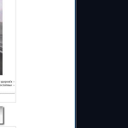
здоров'я -
остатньо -