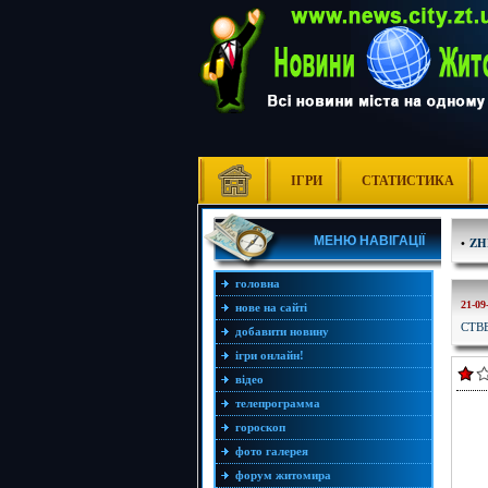
ІГРИ
СТАТИСТИКА
МЕНЮ НАВІГАЦІЇ
•
ZH
головна
21-09
нове на сайті
СТВ
добавити новину
ігри онлайн!
відео
телепрограмма
гороскоп
фото галерея
форум житомира