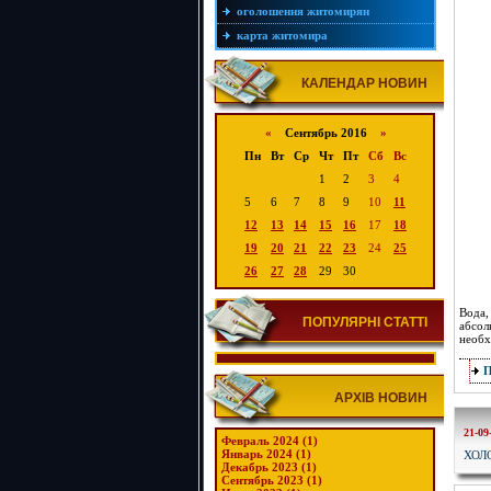
оголошення житомирян
карта житомира
КАЛЕНДАР НОВИН
«
Сентябрь 2016
»
Пн
Вт
Ср
Чт
Пт
Сб
Вс
1
2
3
4
5
6
7
8
9
10
11
12
13
14
15
16
17
18
19
20
21
22
23
24
25
26
27
28
29
30
Вода,
ПОПУЛЯРНІ СТАТТІ
абсол
необх
АРХІВ НОВИН
21-09
Февраль 2024 (1)
ХОЛ
Январь 2024 (1)
Декабрь 2023 (1)
Сентябрь 2023 (1)