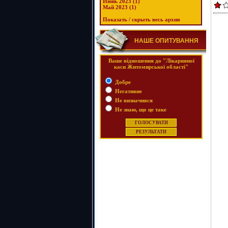
Июнь 2023 (1)
Май 2023 (1)
Показать / скрыть весь архив
НАШЕ ОПИТУВАННЯ
Ваше відношення до "Лікарняної
каси Житомирської області"
Добре
Негативне
Не визначився
Не знаю, що це таке