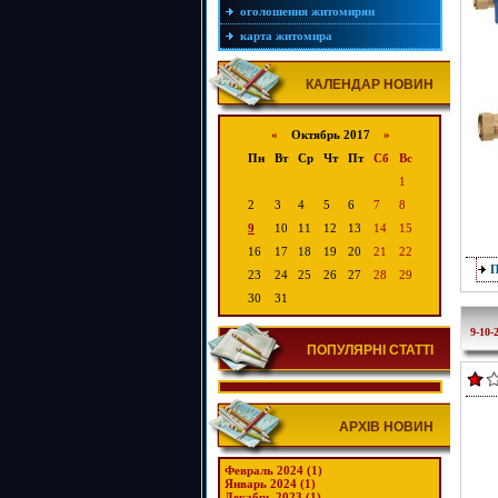
оголошення житомирян
карта житомира
КАЛЕНДАР НОВИН
«
Октябрь 2017
»
Пн
Вт
Ср
Чт
Пт
Сб
Вс
1
2
3
4
5
6
7
8
9
10
11
12
13
14
15
16
17
18
19
20
21
22
23
24
25
26
27
28
29
30
31
9-10-
ПОПУЛЯРНІ СТАТТІ
АРХІВ НОВИН
Февраль 2024 (1)
Январь 2024 (1)
Декабрь 2023 (1)