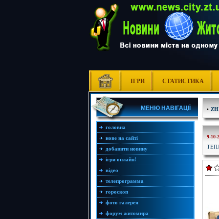
ІГРИ
СТАТИСТИКА
МЕНЮ НАВІГАЦІЇ
•
ZH
головна
9-10-
нове на сайті
ТЕП
добавити новину
ігри онлайн!
відео
телепрограмма
гороскоп
фото галерея
форум житомира