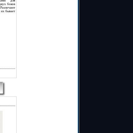
дами для
двух боков
 Различают
 их бывает