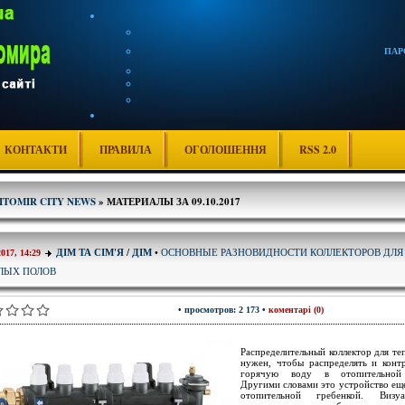
ПАР
КОНТАКТИ
ПРАВИЛА
ОГОЛОШЕННЯ
RSS 2.0
ITOMIR CITY NEWS
» МАТЕРИАЛЫ ЗА 09.10.2017
ОСНОВНЫЕ РАЗНОВИДНОСТИ КОЛЛЕКТОРОВ ДЛЯ
ДІМ ТА СІМ'Я
/
ДІМ
•
2017, 14:29
ЛЫХ ПОЛОВ
• просмотров: 2 173 •
коментарі (0)
Распределительный коллектор для те
нужен, чтобы распределять и конт
горячую воду в отопительной 
Другими словами это устройство ещ
отопительной гребенкой. Визу