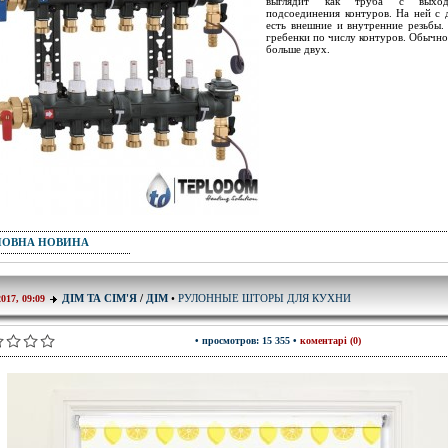
выглядит как труба с выхо
подсоединения контуров. На ней с 
есть внешние и внутренние резьбы.
гребенки по числу контуров. Обычно
больше двух.
ПОВНА НОВИНА
РУЛОННЫЕ ШТОРЫ ДЛЯ КУХНИ
ДІМ ТА СІМ'Я
/
ДІМ
•
2017, 09:09
• просмотров: 15 355 •
коментарі (0)