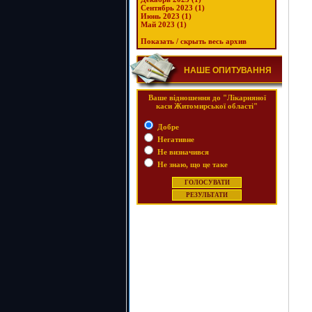
Сентябрь 2023 (1)
Июнь 2023 (1)
Май 2023 (1)
Показать / скрыть весь архив
НАШЕ ОПИТУВАННЯ
Ваше відношення до "Лікарняної
каси Житомирської області"
Добре
Негативне
Не визначився
Не знаю, що це таке