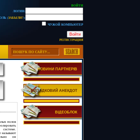
ВОЙТИ
ЛОГИН:
ОЛЬ (
ЗАБЫЛИ?
):
ЧУЖОЙ КОМПЬЮТЕР
Войти
РЕГИСТРАЦИЯ
НОВИНИ ПАРТНЕРІВ
ВИПАДКОВИЙ АНЕКДОТ
ВІДЕОБЛОК
плых полов
ролировать
системе.
е называют
ально он