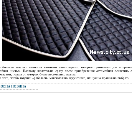
обильные коврики являются важными автотоварами, которые применяют для сохранен
обиля чистым. Поэтому желательно сразу после приобретения автомобиля оснастить 
оварами, польза от которых будет несомненно велика.
я того, чтобы коврики «работали» максимально эффективно, их нужно правильно выбрать.
ПОВНА НОВИНА