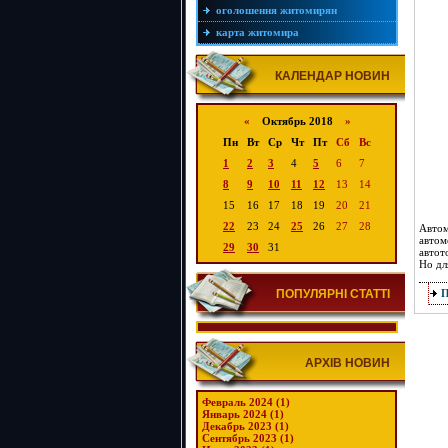
оголошення житомирян
карта житомира
КАЛЕНДАР НОВИН
«
Октябрь 2018
»
Пн
Вт
Ср
Чт
Пт
Сб
Вс
1
2
3
4
5
6
7
8
9
10
11
12
13
14
15
16
17
18
19
20
21
22
23
24
25
26
27
28
Автом
автом
29
30
31
автот
Но дл
ПОПУЛЯРНІ СТАТТІ
АРХІВ НОВИН
Февраль 2024 (1)
Январь 2024 (1)
Декабрь 2023 (1)
Сентябрь 2023 (1)