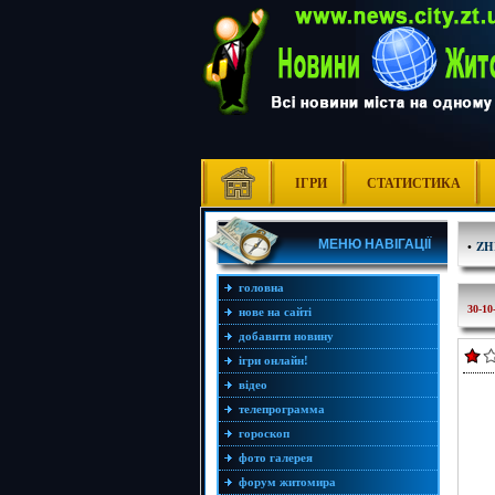
ІГРИ
СТАТИСТИКА
МЕНЮ НАВІГАЦІЇ
•
ZH
головна
30-10
нове на сайті
добавити новину
ігри онлайн!
відео
телепрограмма
гороскоп
фото галерея
форум житомира