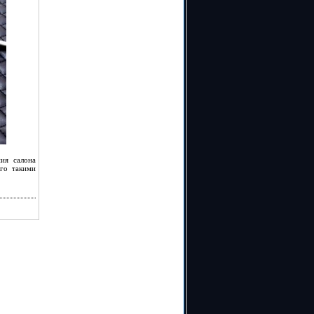
ия салона
его такими