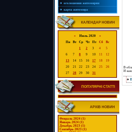
оголошення житомирян
карта житомира
КАЛЕНДАР НОВИН
«
Июль 2020
»
Пн
Вт
Ср
Чт
Пт
Сб
Вс
1
2
3
4
5
6
7
8
9
10
11
12
13
14
15
16
17
18
19
20
21
22
23
24
25
26
В обл
И каж
27
28
29
30
31
ПОПУЛЯРНІ СТАТТІ
АРХІВ НОВИН
Февраль 2024 (1)
Январь 2024 (1)
Декабрь 2023 (1)
Сентябрь 2023 (1)