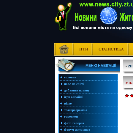
ІГРИ
СТАТИСТИКА
МЕНЮ НАВІГАЦІЇ
•
ZH
головна
31-07
нове на сайті
добавити новину
ігри онлайн!
відео
телепрограмма
гороскоп
фото галерея
форум житомира