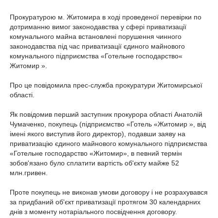
Прокуратурою м. Житомира в ході проведеної перевірки по
дотриманню вимог законодавства у сфері приватизації
комунального майна встановлені порушення чинного
законодавства під час приватизації єдиного майнового
комунального підприємства «Готельне господарство«
Житомир ».
Про це повідомила прес-служба прокуратури Житомирської
області.
Як повідомив перший заступник прокурора області Анатолій
Чумаченко, покупець (підприємство «Готель «Житомир », від
імені якого виступив його директор), подавши заяву на
приватизацію єдиного майнового комунального підприємства
«Готельне господарство «Житомир», в певний термін
зобов'язано було сплатити вартість об'єкту майже 52
млн.гривен.
Проте покупець не виконав умови договору і не розрахувався
за придбаний об'єкт приватизації протягом 30 календарних
днів з моменту нотаріального посвідчення договору.