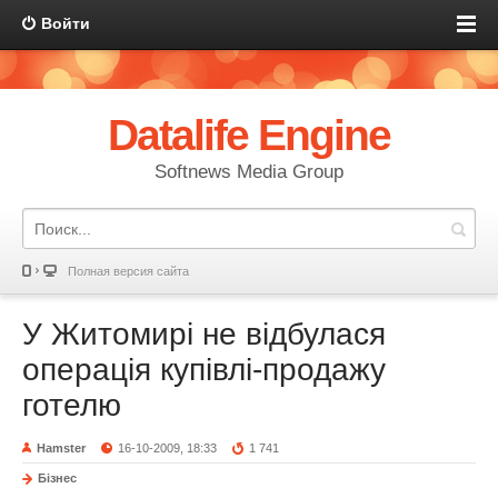
Войти
Datalife Engine
Softnews Media Group
Полная версия сайта
У Житомирі не відбулася
операція купівлі-продажу
готелю
Hamster
16-10-2009, 18:33
1 741
Бізнес