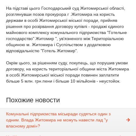
На підставі цього Господарський суд Житомирської області,
розглянувши позов прокурора г .Житомира на користь
держави в особі Житомирської міської поради, прийняв
рішення про розірвання договору купівлі - продажі єдиного
майнового комплексу комунального підприємства "Готельне
господарство" Житомир ", ув'язненого між Територіальною
общиною м. Житомира і Суспільством з додатковою
відповідальністю "Готель Житомир".
Окрім цього, за рішенням суду, покупець, що порушив умови
договору, на користь територіальної общини міста Житомира
в особі Житомирської міської поради повинен заплатити
більше 5 млн. грн.пени і більше 10 мільйонів - неустойок.
Похожие новости
Комунальні підприємства міськради судяться один з
одним. Влада Житомира не можуть навести лад "у
власному домі»?