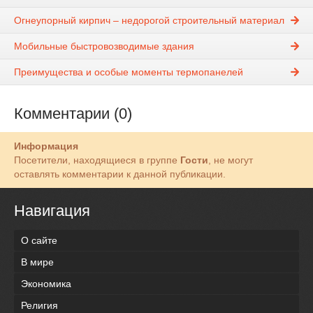
Огнеупорный кирпич – недорогой строительный материал
Мобильные быстровозводимые здания
Преимущества и особые моменты термопанелей
Комментарии (0)
Информация
Посетители, находящиеся в группе
Гости
, не могут
оставлять комментарии к данной публикации.
Навигация
О сайте
В мире
Экономика
Религия