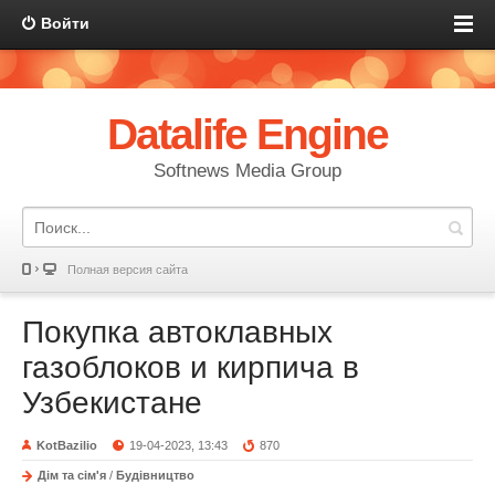
Войти
Datalife Engine
Softnews Media Group
Полная версия сайта
Покупка автоклавных
газоблоков и кирпича в
Узбекистане
KotBazilio
19-04-2023, 13:43
870
Дім та сім'я
/
Будівництво