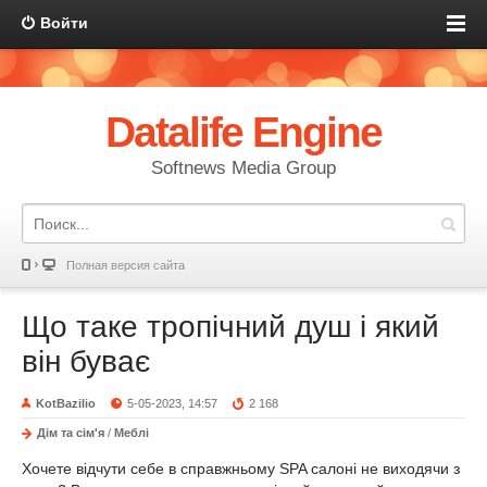
Войти
Datalife Engine
Softnews Media Group
Полная версия сайта
Що таке тропічний душ і який
він буває
KotBazilio
5-05-2023, 14:57
2 168
Дім та сім'я
/
Меблі
Хочете відчути себе в справжньому SPA салоні не виходячи з