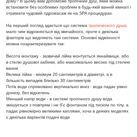
дому? В цьому вам допоможе тропічний душ, який можна
встановити без особливих проблем в будь-якій ванній кімнаті і
отримати чудовий гідромасаж як на SPA процедурах.
На перший погляд здається що система
тропического душа
мало чим відрізняється від звичайного, проте є декілька
факторів що виділяють такі системи. Основні відмінності
можна охарактеризувати так:
Висота монтажу - зазвичай лійка монтується якнайвище, або
в стелю душової кабінки, або максимально високо під стелею
ванни.
Велика лійка - мінімум 20 сантиметрів в діаметрі, а в
більшість випадків близько 30 сантиметрів
Потік води спрямовано вертикально вниз - вода падає рівно
донизу, без відхилень
Менший напір води - в системі тропічного душу вода
змішується з повітрям і не б'є фонтаном під тиском по тілу, а
падає рівномірно великими каплями, хоча в деяких моделях
є декілька варіантів подачі води.