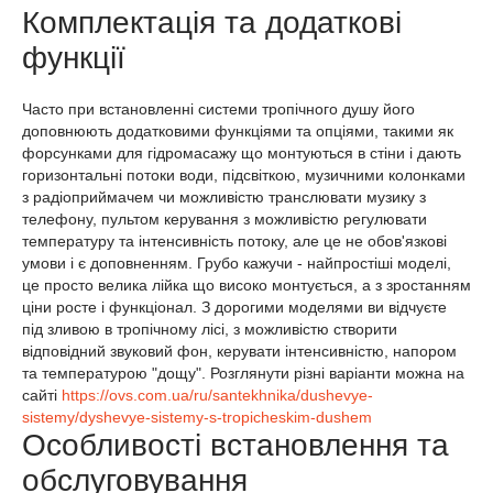
Комплектація та додаткові
функції
Часто при встановленні системи тропічного душу його
доповнюють додатковими функціями та опціями, такими як
форсунками для гідромасажу що монтуються в стіни і дають
горизонтальні потоки води, підсвіткою, музичними колонками
з радіоприймачем чи можливістю транслювати музику з
телефону, пультом керування з можливістю регулювати
температуру та інтенсивність потоку, але це не обов'язкові
умови і є доповненням. Грубо кажучи - найпростіші моделі,
це просто велика лійка що високо монтується, а з зростанням
ціни росте і функціонал. З дорогими моделями ви відчуєте
під зливою в тропічному лісі, з можливістю створити
відповідний звуковий фон, керувати інтенсивністю, напором
та температурою "дощу". Розглянути різні варіанти можна на
сайті
https://ovs.com.ua/ru/santekhnika/dushevye-
sistemy/dyshevye-sistemy-s-tropicheskim-dushem
Особливості встановлення та
обслуговування