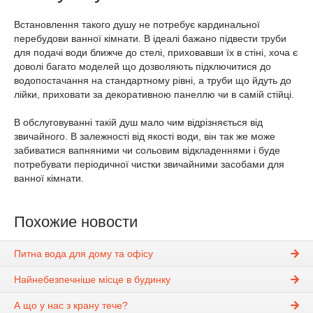
Встановлення такого душу не потребує кардинальної
перебудови ванної кімнати. В ідеалі бажано підвести труби
для подачі води ближче до стелі, приховавши їх в стіні, хоча є
доволі багато моделей що дозволяють підключитися до
водопостачання на стандартному рівні, а труби що йдуть до
лійки, приховати за декоративною панеллю чи в самій стійці.
В обслуговуванні такій душ мало чим відрізняється від
звичайного. В залежності від якості води, він так же може
забиватися вапняними чи сольовим відкладеннями і буде
потребувати періодичної чистки звичайними засобами для
ванної кімнати.
Похожие новости
Питна вода для дому та офісу
Найнебезпечніше місце в будинку
А що у нас з крану тече?