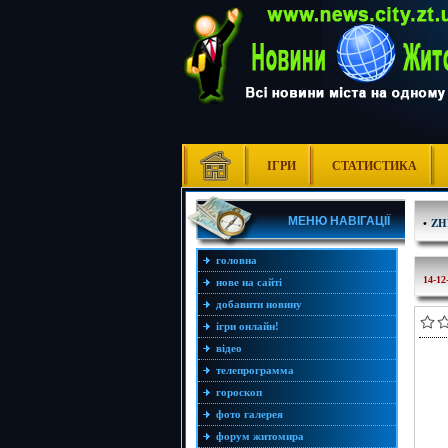
ІГРИ
СТАТИСТИКА
МЕНЮ НАВІГАЦІЇ
•
ZH
головна
14-12
нове на сайті
добавити новину
ігри онлайн!
відео
телепрограмма
гороскоп
фото галерея
форум житомира