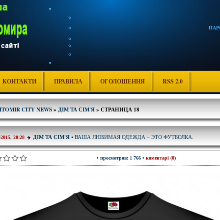
ПАР
КОНТАКТИ
ПРАВИЛА
ОГОЛОШЕННЯ
RSS 2.0
ITOMIR CITY NEWS
»
ДІМ ТА СІМ'Я
» СТРАНИЦА 18
ВАША ЛЮБИМАЯ ОДЕЖДА – ЭТО ФУТБОЛКА.
ДІМ ТА СІМ'Я
•
-2015, 20:28
• просмотров: 1 766 •
коментарі (0)