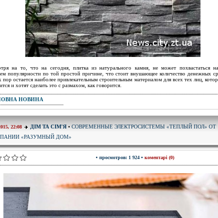
тря на то, что на сегодня, плитка из натурального камня, не может похвастаться 
ем популярности по той простой причине, что стоит внушающее количество денежных ср
х пор остается наиболее привлекательным строительным материалом для всех тех лиц, кото
ится и хотят сделать это с размахом, как говорится.
ПОВНА НОВИНА
СОВРЕМЕННЫЕ ЭЛЕКТРОСИСТЕМЫ «ТЕПЛЫЙ ПОЛ» ОТ
ДІМ ТА СІМ'Я
•
2015, 22:08
ПАНИИ «РАЗУМНЫЙ ДОМ»
• просмотров: 1 924 •
коментарі (0)