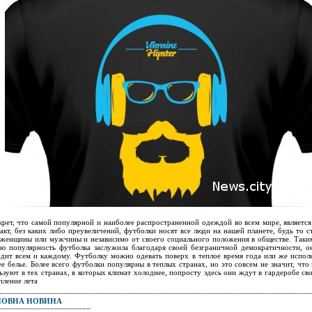
крет, что самой популярной и наиболее распространенной одеждой во всем мире, является
акт, без каких либо преувеличений, футболки носят все люди на нашей планете, будь то с
 женщины или мужчины и независимо от своего социального положения в обществе. Таки
ю популярность футболка заслужила благодаря своей безграничной демократичности, о
дит всем и каждому. Футболку можно одевать поверх в теплое время года или же исполь
е белье. Более всего футболки популярны в теплых странах, но это совсем не значит, что
ьзуют в тех странах, в которых климат холоднее, попросту здесь они ждут в гардеробе сво
пление лета
ПОВНА НОВИНА