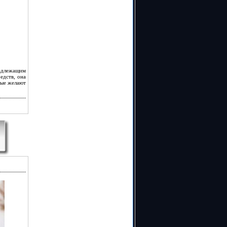
надлежащим
едств, она
рые желают