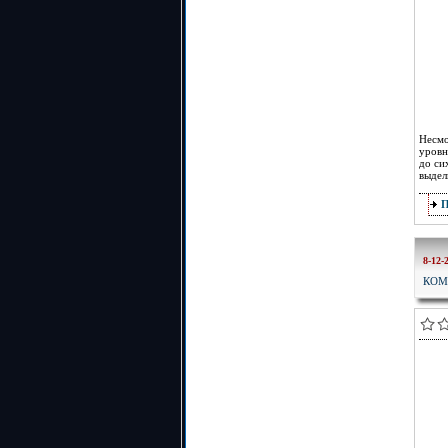
Несмо
уровн
до си
выдел
8-12-
КОМ