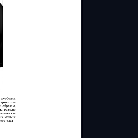
 футболка.
тарики или
м образом,
на реально
зовать как
 их меньше
его часа –