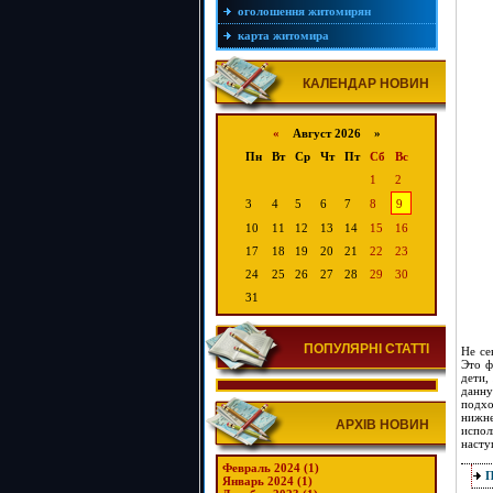
оголошення житомирян
карта житомира
КАЛЕНДАР НОВИН
«
Август 2026 »
Пн
Вт
Ср
Чт
Пт
Сб
Вс
1
2
3
4
5
6
7
8
9
10
11
12
13
14
15
16
17
18
19
20
21
22
23
24
25
26
27
28
29
30
31
ПОПУЛЯРНІ СТАТТІ
Не се
Это ф
дети,
данну
подхо
нижне
АРХІВ НОВИН
испол
насту
Февраль 2024 (1)
Январь 2024 (1)