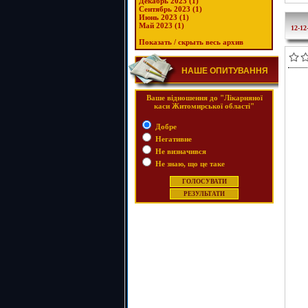
Декабрь 2023 (1)
Сентябрь 2023 (1)
Июнь 2023 (1)
Май 2023 (1)
12-12
Показать / скрыть весь архив
НАШЕ ОПИТУВАННЯ
Ваше відношення до "Лікарняної
каси Житомирської області"
Добре
Негативне
Не визначився
Не знаю, що це таке