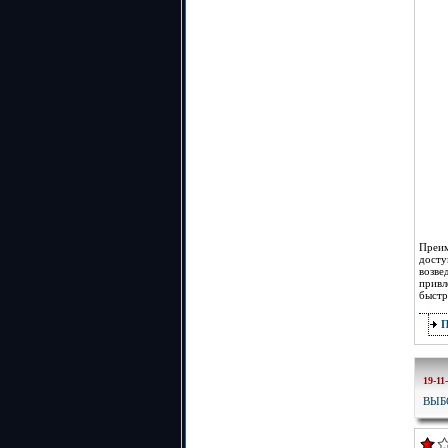
Преи
дост
возв
прив
быстр
19-11
ВЫБ