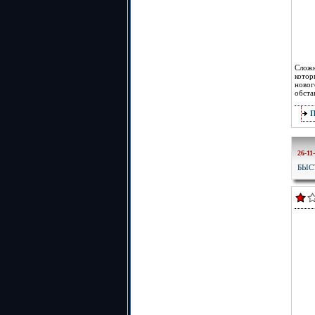
Сложн
котор
новог
обста
26-11
БЫС