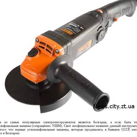
м из самых популярных электроинструментов является болгарка, а если быть т
лифовальная машина (сокращённо УШМ). Своё неофициальное название данный инструме
 того что первые углошлифовальные машины, которые продавались в бывшем СССР, изг
о в Болгарии.