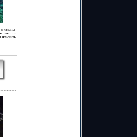
 и страны,
ю чего то
я изменить