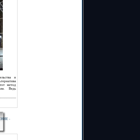
ельства и
тернатива
тот метод
ыли. Ведь
НИЕ -