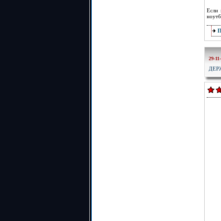
Если 
ноутб
29-11
ДЕР