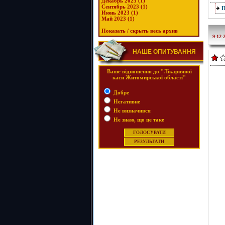
Декабрь 2023 (1)
Сентябрь 2023 (1)
Июнь 2023 (1)
Май 2023 (1)
Показать / скрыть весь архив
9-12-
НАШЕ ОПИТУВАННЯ
Ваше відношення до "Лікарняної
каси Житомирської області"
Добре
Негативне
Не визначився
Не знаю, що це таке