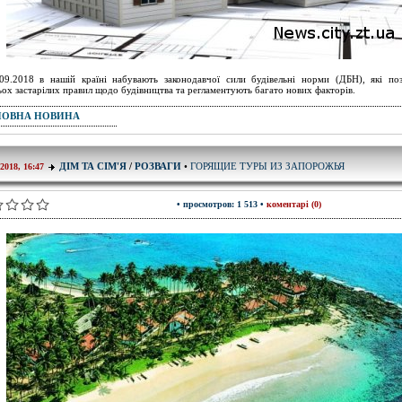
09.2018 в нашій країні набувають законодавчої сили будівельні норми (ДБН), які по
ьох застарілих правил щодо будівництва та регламентують багато нових факторів.
ПОВНА НОВИНА
ГОРЯЩИЕ ТУРЫ ИЗ ЗАПОРОЖЬЯ
ДІМ ТА СІМ'Я
/
РОЗВАГИ
•
-2018, 16:47
• просмотров: 1 513 •
коментарі (0)