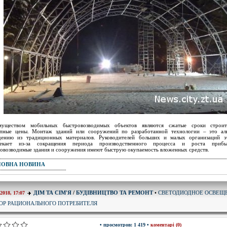
муществом мобильных быстровозводимых объектов являются сжатые сроки строит
упные цены. Монтаж зданий или сооружений по разработанной технологии – это аль
едению из традиционных материалов. Руководителей больших и малых организаций э
лекает из-за сокращения периода производственного процесса и роста приб
овозводимые здания и сооружения имеют быструю окупаемость вложенных средств.
ПОВНА НОВИНА
СВЕТОДИОДНОЕ ОСВЕЩЕ
ДІМ ТА СІМ'Я
/
БУДІВНИЦТВО ТА РЕМОНТ
•
-2018, 17:07
ОР РАЦИОНАЛЬНОГО ПОТРЕБИТЕЛЯ
• просмотров: 1 419 •
коментарі (0)