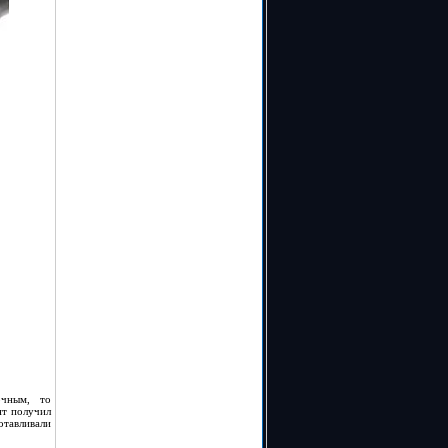
очным, то
нт получил
отавливали