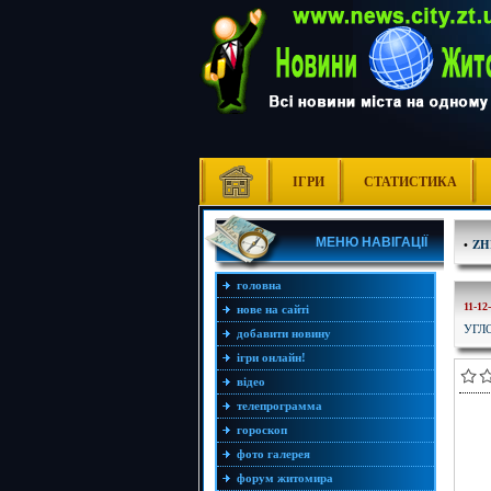
ІГРИ
СТАТИСТИКА
МЕНЮ НАВІГАЦІЇ
•
ZH
головна
11-12
нове на сайті
УГЛ
добавити новину
ігри онлайн!
відео
телепрограмма
гороскоп
фото галерея
форум житомира