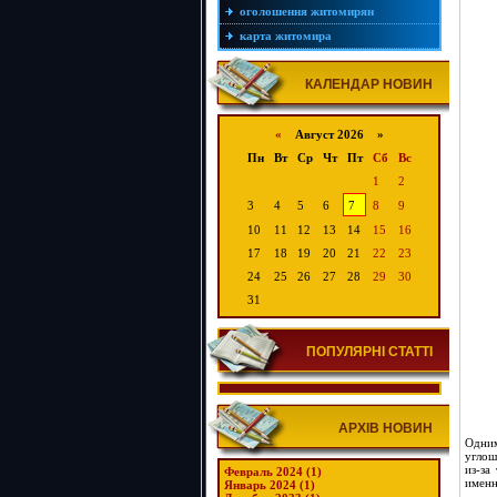
оголошення житомирян
карта житомира
КАЛЕНДАР НОВИН
«
Август 2026 »
Пн
Вт
Ср
Чт
Пт
Сб
Вс
1
2
3
4
5
6
7
8
9
10
11
12
13
14
15
16
17
18
19
20
21
22
23
24
25
26
27
28
29
30
31
ПОПУЛЯРНІ СТАТТІ
АРХІВ НОВИН
Одни
углош
из-за
Февраль 2024 (1)
именн
Январь 2024 (1)