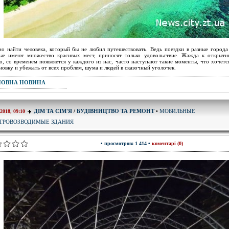
о найти человека, который бы не любил путешествовать. Ведь поездки в разные города
ые имеют множество красивых мест, приносят только удовольствие. Жажда к открыти
о, со временем появляется у каждого из нас, часто наступают такие моменты, что хочетс
новку и убежать от всех проблем, шума и людей в сказочный уголочек.
ПОВНА НОВИНА
МОБИЛЬНЫЕ
ДІМ ТА СІМ'Я
/
БУДІВНИЦТВО ТА РЕМОНТ
•
-2018, 09:10
ТРОВОЗВОДИМЫЕ ЗДАНИЯ
• просмотров: 1 414 •
коментарі (0)