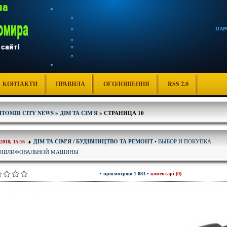
ПАР
КОНТАКТИ
ПРАВИЛА
ОГОЛОШЕННЯ
RSS 2.0
ITOMIR CITY NEWS
»
ДІМ ТА СІМ'Я
» СТРАНИЦА 10
ВЫБОР И ПОКУПКА
ДІМ ТА СІМ'Я
/
БУДІВНИЦТВО ТА РЕМОНТ
•
-2018, 15:16
ОШЛИФОВАЛЬНОЙ МАШИНЫ
• просмотров: 1 083 •
коментарі (0)