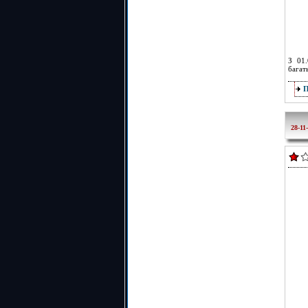
З 01.
багат
28-11