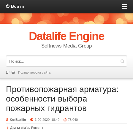
Войти
Datalife Engine
Softnews Media Group
Полная версия сайта
Противопожарная арматура:
особенности выбора
пожарных гидрантов
KotBazilio
1-09-2020, 18:40
78 040
Дім та сім'я
/
Ремонт