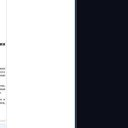
ия
ении
ного
ению
на,
нная
к.
ок и
мов,