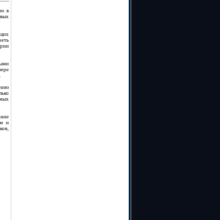
во в
овых
ящих
реть
ории
ными
ере
.
ению
ько
ьных
ание
ем и
ков,