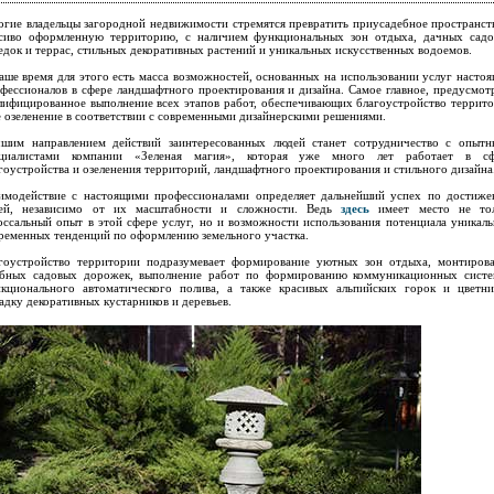
гие владельцы загородной недвижимости стремятся превратить приусадебное пространст
сиво оформленную территорию, с наличием функциональных зон отдыха, дачных сад
едок и террас, стильных декоративных растений и уникальных искусственных водоемов.
аше время для этого есть масса возможностей, основанных на использовании услуг насто
фессионалов в сфере ландшафтного проектирования и дизайна. Самое главное, предусмот
лифицированное выполнение всех этапов работ, обеспечивающих благоустройство террит
е озеленение в соответствии с современными дизайнерскими решениями.
шим направлением действий заинтересованных людей станет сотрудничество с опыт
ециалистами компании «Зеленая магия», которая уже много лет работает в сф
гоустройства и озеленения территорий, ландшафтного проектирования и стильного дизайна
имодействие с настоящими профессионалами определяет дальнейший успех по достиж
лей, независимо от их масштабности и сложности. Ведь
здесь
имеет место не тол
оссальный опыт в этой сфере услуг, но и возможности использования потенциала уникал
ременных тенденций по оформлению земельного участка.
гоустройство территории подразумевает формирование уютных зон отдыха, монтиров
бных садовых дорожек, выполнение работ по формированию коммуникационных сист
кционального автоматического полива, а также красивых альпийских горок и цветни
адку декоративных кустарников и деревьев.