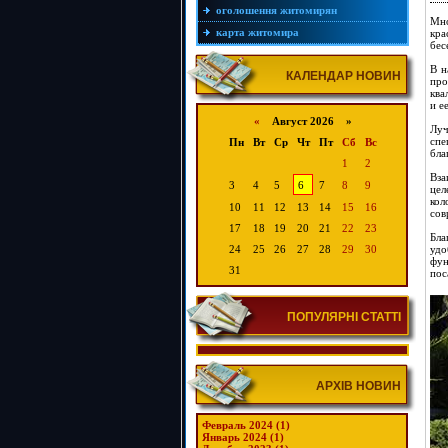
оголошення житомирян
Мно
карта житомира
кра
бес
В н
КАЛЕНДАР НОВИН
про
ква
и е
«
Август 2026 »
Луч
сп
Пн
Вт
Ср
Чт
Пт
Сб
Вс
бла
1
2
Вза
3
4
5
6
7
8
9
це
кол
10
11
12
13
14
15
16
сов
17
18
19
20
21
22
23
Бла
24
25
26
27
28
29
30
удо
фун
31
пос
ПОПУЛЯРНІ СТАТТІ
АРХІВ НОВИН
Февраль 2024 (1)
Январь 2024 (1)