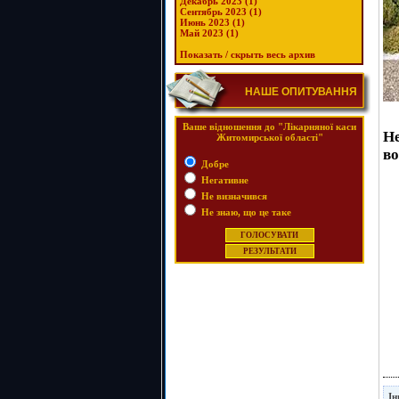
Декабрь 2023 (1)
Сентябрь 2023 (1)
Июнь 2023 (1)
Май 2023 (1)
Показать / скрыть весь архив
НАШЕ ОПИТУВАННЯ
Ваше відношення до "Лікарняної каси
Н
Житомирської області"
во
Добре
Негативне
Не визначився
Не знаю, що це таке
Ін