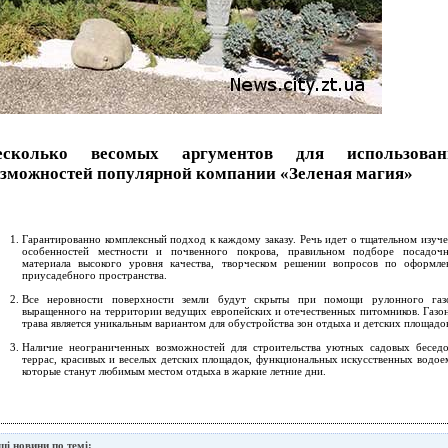
есколько весомых аргументов для использован
зможностей популярной компании «Зеленая магия»
Гарантированно комплексный подход к каждому заказу. Речь идет о тщательном изуч
особенностей местности и почвенного покрова, правильном подборе посадоч
материала высокого уровня качества, творческом решении вопросов по оформл
приусадебного пространства.
Все неровности поверхности земли будут скрыты при помощи рулонного газо
выращенного на территории ведущих европейских и отечественных питомников. Газо
трава является уникальным вариантом для обустройства зон отдыха и детских площадо
Наличие неограниченных возможностей для строительства уютных садовых бесед
террас, красивых и веселых детских площадок, функциональных искусственных водое
которые станут любимым местом отдыха в жаркие летние дни.
ші новини по темі: