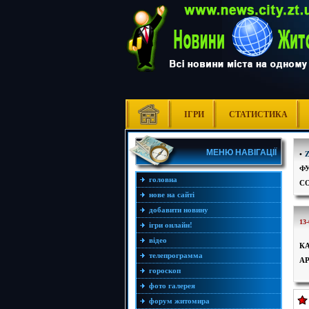
ІГРИ
СТАТИСТИКА
МЕНЮ НАВІГАЦІЇ
•
Ф
головна
С
нове на сайті
добавити новину
13-
ігри онлайн!
відео
К
телепрограмма
А
гороскоп
фото галерея
форум житомира