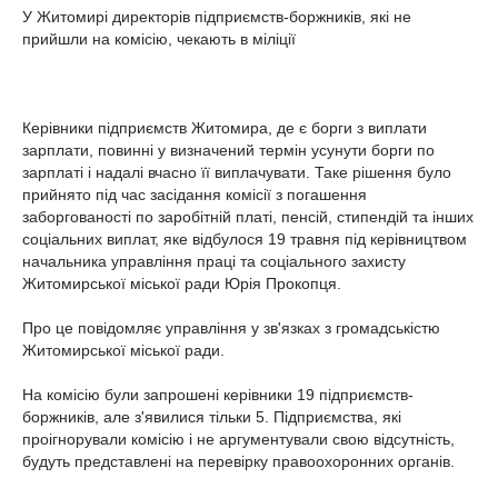
У Житомирі директорів підприємств-боржників, які не
прийшли на комісію, чекають в міліції
Керівники підприємств Житомира, де є борги з виплати
зарплати, повинні у визначений термін усунути борги по
зарплаті і надалі вчасно її виплачувати. Таке рішення було
прийнято під час засідання комісії з погашення
заборгованості по заробітній платі, пенсій, стипендій та інших
соціальних виплат, яке відбулося 19 травня під керівництвом
начальника управління праці та соціального захисту
Житомирської міської ради Юрія Прокопця.
Про це повідомляє управління у зв'язках з громадськістю
Житомирської міської ради.
На комісію були запрошені керівники 19 підприємств-
боржників, але з'явилися тільки 5. Підприємства, які
проігнорували комісію і не аргументували свою відсутність,
будуть представлені на перевірку правоохоронних органів.