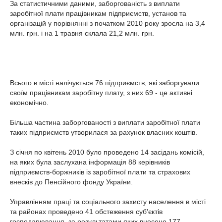
За статистичними даними, заборгованість з виплати
заробітної плати працівникам підприємств, установ та
організацій у порівнянні з початком 2010 року зросла на 3,4
млн. грн. і на 1 травня склала 21,2 млн. грн.
Всього в місті налічується 76 підприємств, які заборгували
своїм працівникам заробітну плату, з них 69 - це активні
економічно.
Більша частина заборгованості з виплати заробітної плати
таких підприємств утворилася за рахунок власних коштів.
З січня по квітень 2010 було проведено 14 засідань комісій,
на яких була заслухана інформація 88 керівників
підприємств-боржників із заробітної плати та страхових
внесків до Пенсійного фонду України.
Управлінням праці та соціального захисту населення в місті
та районах проведено 41 обстеження суб'єктів
господарювання, за результатами яких внесено 177