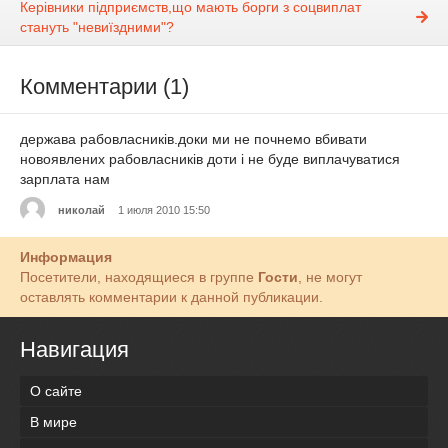
Керівники підприємств,що мають борги з соцвиплат
стануть "невиїздними"?
Комментарии (1)
держава рабовласників.доки ми не почнемо вбивати
новоявлених рабовласників доти і не буде виплачуватися
зарплата нам
николай
1 июля 2010 15:50
Информация
Посетители, находящиеся в группе
Гости
, не могут
оставлять комментарии к данной публикации.
Навигация
О сайте
В мире