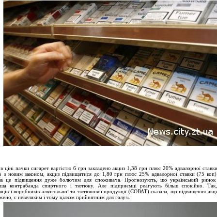
 в ціні пачки сигарет вартістю 6 грн закладено акциз 1,38 грн плюс 20% адвалорної ставки
о з новим законом, акциз підвищитися до 1,80 грн плюс 25% адвалорної ставки (75 коп)
ла це підвищення дуже болючим для споживача. Прогнозують, що український ринок 
ша контрабанда спиртного і тютюну. Але підприємці реагують більш спокійно. Так,
вців і виробників алкогольної та тютюнової продукції (СОВАТ) сказала, що підвищення акци
жено, є невеликим і тому цілком прийнятним для галузі.