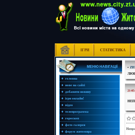
ІГРИ
СТАТИСТИКА
МЕНЮ НАВІГАЦІЇ
•
ZH
ЛЮБ
головна
нове на сайті
21-05
добавити новину
ігри онлайн!
НЕП
відео
телепрограмма
гороскоп
фото галерея
Непри
форум житомира