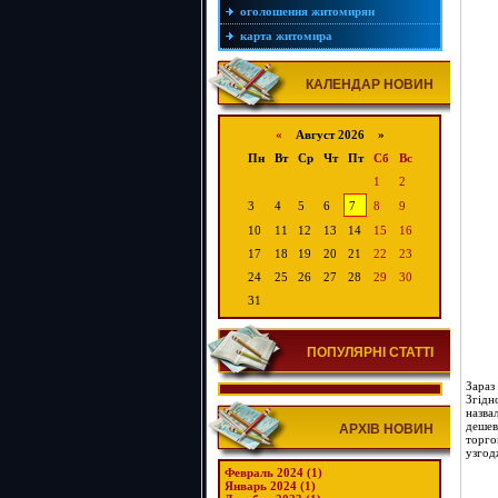
оголошення житомирян
карта житомира
КАЛЕНДАР НОВИН
«
Август 2026 »
Пн
Вт
Ср
Чт
Пт
Сб
Вс
1
2
3
4
5
6
7
8
9
10
11
12
13
14
15
16
17
18
19
20
21
22
23
24
25
26
27
28
29
30
31
ПОПУЛЯРНІ СТАТТІ
Зараз
Згідн
назва
дешев
АРХІВ НОВИН
торго
узгод
Февраль 2024 (1)
Январь 2024 (1)