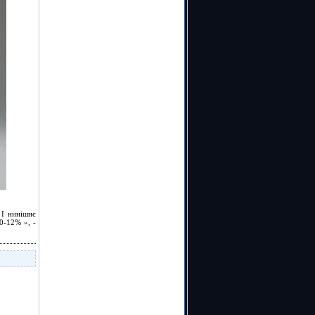
 І нинішнє
0-12% », -