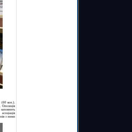
 (60 коп.).
. Опозиція
заповнить
 асоціація
зів з ними