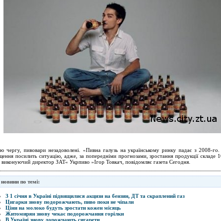
ю чергу, пивовари незадоволені. «Пивна галузь на українському ринку падає з 2008-го.
щення посилить ситуацію, адже, за попередніми прогнозами, зростання продукції складе 1
в виконуючий директор ЗАТ« Укрпиво »Ігор Товкач, повідомляє газета Сегодня.
 новини по темі:
З 1 січня в Україні підвищилися акцизи на бензин, ДТ та скраплений газ
Цигарки знову подорожчають, пиво поки не чіпали
Ціни на молоко будуть зростати кожен місяць
Житомирян знову чекає подорожчання горілки
В Україні знову дорожчають сигарети