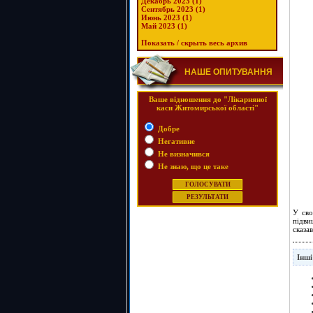
Декабрь 2023 (1)
Сентябрь 2023 (1)
Июнь 2023 (1)
Май 2023 (1)
Показать / скрыть весь архив
НАШЕ ОПИТУВАННЯ
Ваше відношення до "Лікарняної
каси Житомирської області"
Добре
Негативне
Не визначився
Не знаю, що це таке
У сво
підви
сказа
Інші