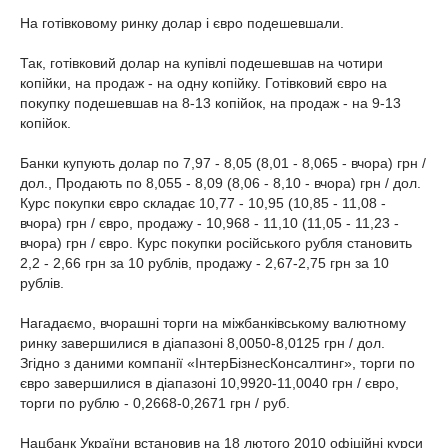
На готівковому ринку долар і євро подешевшали.
Так, готівковий долар на купівлі подешевшав на чотири
копійки, на продаж - на одну копійку. Готівковий євро на
покупку подешевшав на 8-13 копійок, на продаж - на 9-13
копійок.
Банки купують долар по 7,97 - 8,05 (8,01 - 8,065 - вчора) грн /
дол., Продають по 8,055 - 8,09 (8,06 - 8,10 - вчора) грн / дол.
Курс покупки євро складає 10,77 - 10,95 (10,85 - 11,08 -
вчора) грн / євро, продажу - 10,968 - 11,10 (11,05 - 11,23 -
вчора) грн / євро. Курс покупки російського рубля становить
2,2 - 2,66 грн за 10 рублів, продажу - 2,67-2,75 грн за 10
рублів.
Нагадаємо, вчорашні торги на міжбанківському валютному
ринку завершилися в діапазоні 8,0050-8,0125 грн / дол.
Згідно з даними компанії «ІнтерБізнесКонсалтинг», торги по
євро завершилися в діапазоні 10,9920-11,0040 грн / євро,
торги по рублю - 0,2668-0,2671 грн / руб.
Нацбанк України встановив на 18 лютого 2010 офіційні курси