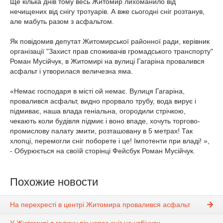
Ще кілька днів тому весь Житомир лихоманило від
нечищених від снігу тротуарів. А вже сьогодні сніг розтанув,
але мабуть разом з асфальтом.
Як повідомив депутат Житомирської районної ради, керівник
організації "Захист прав споживачів громадського транспорту"
Роман Мусійчук, в Житомирі на вулиці Гагаріна провалився
асфальт і утворилася величезна яма.
«Немає господаря в місті ой немає. Вулиця Гагаріна,
провалився асфальт, видно прорвало трубу, вода вирує і
підмиває, наша влада геніальна, огородили стрічкою,
чекають коли будівля підмиє і воно впаде, хочуть торгово-
промислову палату змити, розташовану в 5 метрах! Так
хлопці, перемогли сніг поборете і це! Імпотенти при владі! »,
- Обурюється на своїй сторінці Фейсбук Роман Мусійчук.
Похожие новости
На перехресті в центрі Житомира провалився асфальт