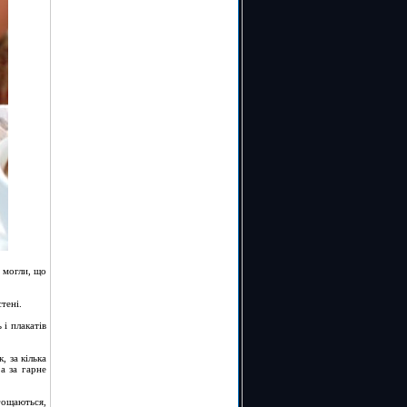
 могли, що
тені.
 і плакатів
, за кілька
а за гарне
гощаються,