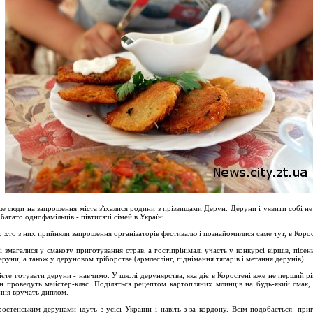
е сюди на запрошення міста з'їхалися родини з прізвищами Дерун. Деруни і уявити собі не
 багато однофамільців - півтисячі сімей в Україні.
о хто з них прийняли запрошення організаторів фестивалю і познайомилися саме тут, в Корос
і змагалися у смакоту приготування страв, а гостіпрінімалі участь у конкурсі віршів, пісень
еруни, а також у деруновом тріборстве (армлеслінг, піднімання тягарів і метання дерунів).
ієте готувати деруни - навчимо. У школі дерунярства, яка діє в Коростені вже не перший рік
н проведуть майстер-клас. Поділяться рецептом картопляних млинців на будь-який смак, 
ння вручать диплом.
ростенським дерунами їдуть з усієї України і навіть з-за кордону. Всім подобається: при