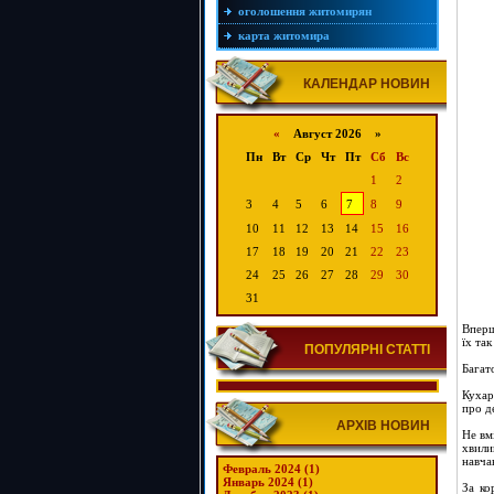
оголошення житомирян
карта житомира
КАЛЕНДАР НОВИН
«
Август 2026 »
Пн
Вт
Ср
Чт
Пт
Сб
Вс
1
2
3
4
5
6
7
8
9
10
11
12
13
14
15
16
17
18
19
20
21
22
23
24
25
26
27
28
29
30
31
Вперш
їх так
ПОПУЛЯРНІ СТАТТІ
Багат
Кухар
про д
АРХІВ НОВИН
Не вм
хвили
навча
Февраль 2024 (1)
Январь 2024 (1)
За ко