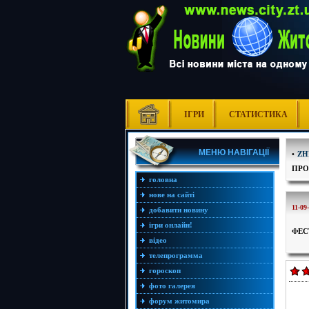
ІГРИ
СТАТИСТИКА
МЕНЮ НАВІГАЦІЇ
•
ZH
ПРО
головна
нове на сайті
11-09
добавити новину
ігри онлайн!
ФЕС
відео
телепрограмма
гороскоп
фото галерея
форум житомира