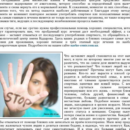
 сегодняшний день множество клиник и медицинских центров предлагают наибо
ективное кодирование от алкоголизма, которое способно за определённый срок выле
иента и снова вернуть его к нормальной жизни. К сожалению, немногие из них способны 
антию того, что их метод окажется наиболее действенным и благодаря этому метод
иента не возникнет повторное желание употреблять спиртное или психоактивные вещес
ь самым главным в лечении является не только восстановление организма, но также искорен
знаков тяги, ведущих к последующему возобновлению процесса пьянства.
ом случае, если вас срочно нужна профессиональная помощь хороших специалистов, кот
ут гарантировать вам, что пройденный курс лечения даст необходимый эффект, а с
вное – заставит отказаться от последующего употребления спиртного, то обращайтесь в
кологический центр имени Кадырова. Здесь ваших родных и близких ожидают самые лу
ловия для проживания, хорошее питание и трёх этапный курс лечения по наибо
ократичным ценам. Подробности на нашем сайте
narko-centr.com.ua
.
Что заставляет людей становится на этот ша
мост, в пути по которому многие уже не м
различить, что на самом деле является выдум
а что реальностью? Что толкает людей на 
саморазрушения? Причины могут быть са
разными. Кто-то мог вырасти в плохой ср
родится в неблагополучной семье, в кот
многими её членами приветствуется расп
спиртных напитков вне всякой меры. С ке
могло случиться сильное потрясен
перевернувшее всю его жизнь – потеря близ
человека, гибель друзей, финансовый к
банкротство, большие разногласия в семье
несчастная любовь. Подобное можно сказа
людях, находящихся в зрелом возрасте. Мол
же зачастую пьют для увеселения, для показ
своего статуса в компании. Старики пью
потери смысла жизни и одиночества. Каждый
для себя находит весомую причину для т
бы отказаться от помощи близких или записаться на приём психотерапии. Мало кому прид
ову жаловаться чужим людям и делиться своими бедами, в надежде, что им помогут. Ка
дпочитает переживать своё горе самостоятельно. И в этом его большая ошибка, 