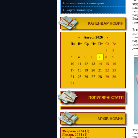
На
оголошення житомирян
эфф
пац
карта житомира
гар
пац
Вед
при
КАЛЕНДАР НОВИН
В т
мог
гла
«
Август 2026 »
нар
Пн
Вт
Ср
Чт
Пт
Сб
Вс
ус
дем
1
2
3
4
5
6
7
8
9
10
11
12
13
14
15
16
17
18
19
20
21
22
23
24
25
26
27
28
29
30
31
ПОПУЛЯРНІ СТАТТІ
АРХІВ НОВИН
что
Февраль 2024 (1)
гол
Январь 2024 (1)
пре