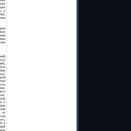
лее
чить
дать
у, у
тва.
ение
орые
амое
 наш
чшие
лее
ткий
огут
кой,
путь
мыми
еде,
орой
итие
м-то
ие,
кого
рах,
 или
ть о
одые
ания
т от
 сам
ого,
ёт в
ждый
ведь