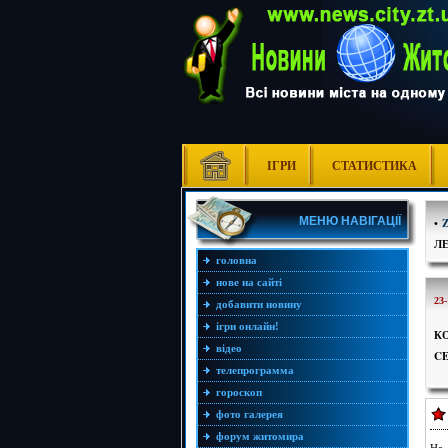
ІГРИ
СТАТИСТИКА
МЕНЮ НАВІГАЦІЇ
•
Л
головна
нове на сайті
23-
добавити новину
ігри онлайн!
К
відео
C
телепрограмма
гороскоп
фото галерея
форум житомира