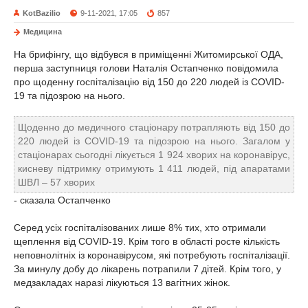
KotBazilio
9-11-2021, 17:05
857
Медицина
На брифінгу, що відбувся в приміщенні Житомирської ОДА,
перша заступниця голови Наталія Остапченко повідомила
про щоденну госпіталізацію від 150 до 220 людей із COVID-
19 та підозрою на нього.
Щоденно до медичного стаціонару потрапляють від 150 до
220 людей із COVID-19 та підозрою на нього. Загалом у
стаціонарах сьогодні лікується 1 924 хворих на коронавірус,
кисневу підтримку отримують 1 411 людей, під апаратами
ШВЛ – 57 хворих
- сказала Остапченко
Серед усіх госпіталізованих лише 8% тих, хто отримали
щеплення від COVID-19. Крім того в області росте кількість
неповнолітніх із коронавірусом, які потребують госпіталізації.
За минулу добу до лікарень потрапили 7 дітей. Крім того, у
медзакладах наразі лікуються 13 вагітних жінок.