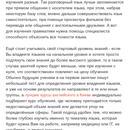
изучения разные. Так разговорный язык лучше запоминается
при прямом общении с носителем языка, при этом, набрав
некоторую базу слов, можно дальше совершенствовать язык
самостоятельно, при помощи просмотра фильмов без
перевода или общения с англоязычными друзьями. А вот
для изучения грамматики нужна помощь специалиста
способного объяснить все тонкости языка.
Ещё стоит учитывать свой стартовый уровень знаний - если
Вы владеете языком на начальном уровне и хотите просто
подтянуть свои знания до более высокого уровня, то в таком
случае занятий нужно будет меньше, чем при изучении с
нуля, что соответственен повлияет на цену обучения.
Обычно будущие ученики в на первом занятии пишут
небольшой тест для определения уровня владения языком,
и уже на основе результатов их направляют в те или иные
группы, а
лучшие курсы английского в Киеве
индивидуально
подбирают курс обучения, где человеку преподаётся только
недостающий объем знаний или делается упор на
определённые сферы. Такой подход удобен тем, что можно
более глубоко изучить именно ту тематику языка, которая
будет нужна Вам на работе, например медицину или IT, не
углубляясь в другие тематики.