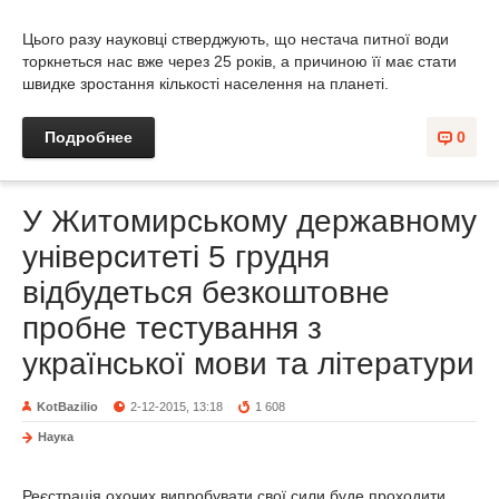
Цього разу науковці стверджують, що нестача питної води
торкнеться нас вже через 25 років, а причиною її має стати
швидке зростання кількості населення на планеті.
Подробнее
0
У Житомирському державному
університеті 5 грудня
відбудеться безкоштовне
пробне тестування з
української мови та літератури
KotBazilio
2-12-2015, 13:18
1 608
Наука
Реєстрація охочих випробувати свої сили буде проходити