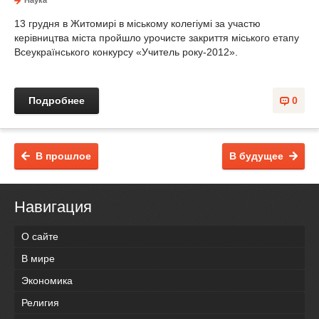
Наука
13 грудня в Житомирі в міському колегіумі за участю
керівництва міста пройшло урочисте закриття міського етапу
Всеукраїнського конкурсу «Учитель року-2012».
Подробнее
0
В прошлое
В будущее
Навигация
О сайте
В мире
Экономика
Религия