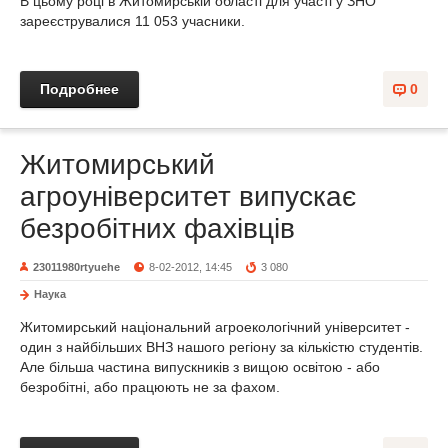
В цьому році в Житомирській області для участі у ЗНО
зареєструвалися 11 053 учасники.
Подробнее
0
Житомирський
агроуніверситет випускає
безробітних фахівців
23011980rtyuehe
8-02-2012, 14:45
3 080
Наука
Житомирський національний агроекологічний університет -
один з найбільших ВНЗ нашого регіону за кількістю студентів.
Але більша частина випускників з вищою освітою - або
безробітні, або працюють не за фахом.