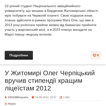
22-річний студент Національного авіаційнийного
університету, що мешкає в Бердичеві Житомирської області,
мріє побувати на Червоній планеті. Свою подорож юнак
планує здійснити в рамках програми Mars One, що вже в
2013 році розпочне прийом заявок від бажаючих прийняти
участь у марсіанській місії, а в 2023 планує висадити на
Марсі першу людську колонію.
Подробнее
0
У Житомирі Олег Черпіцький
вручив стипендії кращим
ліцеїстам 2012
23011980rtyuehe
14-09-2012, 23:57
1 653
Наука