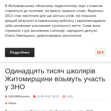
В Житомирському обласному педагогічному ліцеї з повагою
ставляться до політиків, які вміють тримати слово. Вересень
2012 став пам'ятним для ще шістьох учнів, які показали
кращий результат в навчальному рейтингу і зарекомендували
себе активними учасниками суспільного життя. Саме вони
отримали з рук засновника стипендії, народного депутат
Олега Черпіцького, довгоочікуване заохочення.
Подробнее
0
Одинадцять тисяч школярів
Житомирщини візьмуть участь
у ЗНО
23011980rtyuehe
11-05-2012, 08:23
1 631
Наука