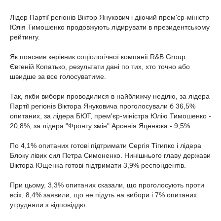
Лідер Партії регіонів Віктор Янукович і діючий прем'єр-міністр
Юлія Тимошенко продовжують лідирувати в президентському
рейтингу.
Як пояснив керівник соціологічної компанії R&B Group
Євгеній Копатько, результати дані по тих, хто точно або
швидше за все голосуватиме.
Так, якби вибори проводилися в найближчу неділю, за лідера
Партії регіонів Віктора Януковича проголосували б 36,5%
опитаних, за лідера БЮТ, прем'єр-міністра Юлію Тимошенко -
20,8%, за лідера "Фронту змін" Арсенія Яценюка - 9,5%.
По 4,1% опитаних готові підтримати Сергія Тігипко і лідера
Блоку лівих сил Петра Симоненко. Нинішнього главу держави
Віктора Ющенка готові підтримати 3,9% респондентів.
При цьому, 3,3% опитаних сказали, що проголосують проти
всіх, 8,4% заявили, що не підуть на вибори і 7% опитаних
утрудняли з відповіддю.