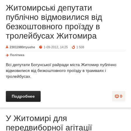
Житомирські депутати
публічно відмовилися від
безкоштовного проїзду в
тролейбусах Житомира
23011980rtyuehe
1-09-2012, 14:25
1 508
Політика
Всі депутати Богунської райради міста Житомир публічно
відмовилися від безкоштовного проїзду в трамваях і
тролейбусах.
Подробнее
0
У Житомирі для
передвиборної агітації