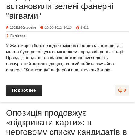
встановили зелені фанерні
"вігвами"
23011980rtyuehe
16-08-2012, 14:13
1 411
Політика
У Житомирі в багатолюдних місцях встановили стенди, де
можна буде розміщувати матеріали передвиборної агітації.
Правда, стенди не особливо естетично виглядають:
неакуратний каркас з дощок, на який набита звичайна
фанера. "Композиція" пофарбована в зелений колір.
Подробнее
0
Опозиція продовжує
«відкривати карти»: в
черговому списку кандидатів в