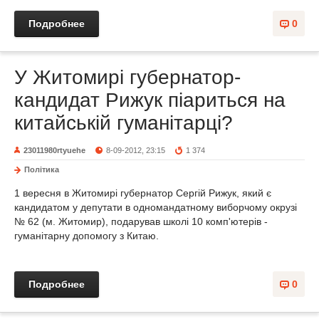
Подробнее
0
У Житомирі губернатор-
кандидат Рижук піариться на
китайській гуманітарці?
23011980rtyuehe
8-09-2012, 23:15
1 374
Політика
1 вересня в Житомирі губернатор Сергій Рижук, який є
кандидатом у депутати в одномандатному виборчому окрузі
№ 62 (м. Житомир), подарував школі 10 комп'ютерів -
гуманітарну допомогу з Китаю.
Подробнее
0