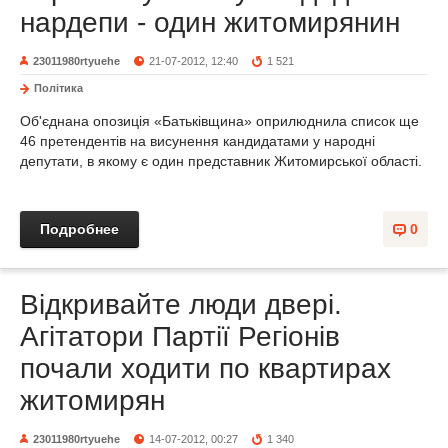
нардепи - один житомирянин
23011980rtyuehe
21-07-2012, 12:40
1 521
Політика
Об'єднана опозиція «Батьківщина» оприлюднила список ще
46 претендентів на висунення кандидатами у народні
депутати, в якому є один представник Житомирської області.
Подробнее
0
Відкривайте люди двері.
Агітатори Партії Регіонів
почали ходити по квартирах
житомирян
23011980rtyuehe
14-07-2012, 00:27
1 340