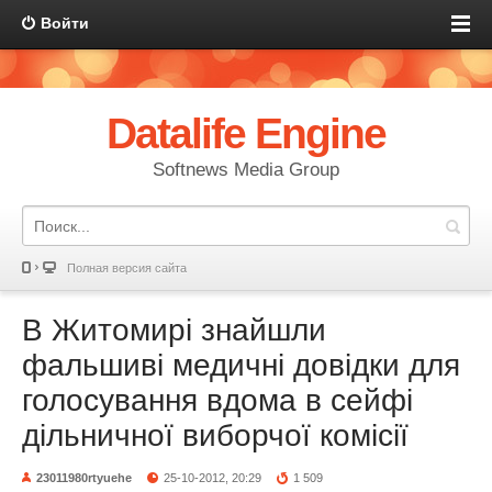
Войти
Datalife Engine
Softnews Media Group
Полная версия сайта
В Житомирі знайшли
фальшиві медичні довідки для
голосування вдома в сейфі
дільничної виборчої комісії
23011980rtyuehe
25-10-2012, 20:29
1 509