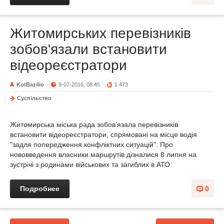
Житомирських перевізників
зобов'язали встановити
відеореєстратори
KotBazilio
9-07-2016, 08:45
1 473
Суспільство
Житомирська міська рада зобов'язала перевізників
встановити відеореєстратори, спрямовані на місце водія
"задля попередження конфліктних ситуацій". Про
нововведення власники маршрутів дізналися 8 липня на
зустрічі з родинами військових та загиблих в АТО.
Подробнее
0