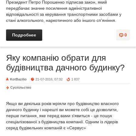
Президент Петро Порошенко підписав закон, який
передбачає значне посилення адміністративної
відповідальності за керування транспортними засобами у
стані алкогольного, наркотичного або іншого сп'яніння.
Подробнее
0
Яку компанію обрати для
будівництва дачного будинку?
KotBazilio
21-07-2016, 07:32
1 837
Суспільство
Якщо ви декілька років мріяли про будівництво власного
дачного будинку і нарешті ви можете собі це дозволити,
перше питання, яке перед вами з'явиться - це пошук
спеціалізованої з будівництва компанії. Одним із лідерів
серед будівельних компаній є «Сервус»