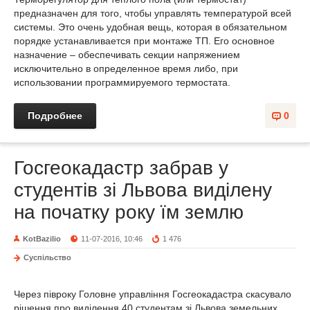
предназначен для того, чтобы управлять температурой всей
системы. Это очень удобная вещь, которая в обязательном
порядке устанавливается при монтаже ТП. Его основное
назначение – обеспечивать секции напряжением
исключительно в определенное время либо, при
использовании программируемого термостата.
Подробнее
0
Госгеокадастр забрав у
студентів зі Львова виділену
на початку року їм землю
KotBazilio
11-07-2016, 10:46
1 476
Суспільство
Через півроку Головне управління Госгеокадастра скасувало
рішення про виділення 40 студентам зі Львова земельних