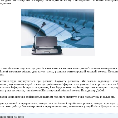
 засідань Житомирської міськради незабаром може бути обладнаний системою електрон
осування.
 своє бажання змусити депутатів натискати на кнопки електронної системи голосування
йнятті важливих рішень для життя міста, розповів житомирський міський голова, Волод
ой.
итання буде вирішуватися при розгляді бюджету розвитку. Ми заклали відповідні кош
жаємо, що можемо перейти вже до цивілізованої форми голосування. На жорстких носіях 
рігатися інформація про голосування, і не буде ніяких нарікань, що хтось невірно порах
няті руки депутатів, - повідомив Житомирський міський голова Володимир Дебой.
годні ця процедура здійснюється шляхом простого підняття рук і підрахунку їх кількості.
ен сучасний конференц-зал, жоден зал засідань і прийняття рішень, жоден прес-цент
ить свою роботу без електронної конференц-системи, запевняють у мерії міста.
Джерело но
ші новини по темі: