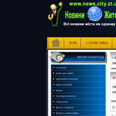
ІГРИ
СТАТИСТИКА
МЕНЮ НАВІГАЦІЇ
•
О
головна
нове на сайті
10-
добавити новину
ігри онлайн!
З
відео
С
телепрограмма
гороскоп
фото галерея
форум житомира