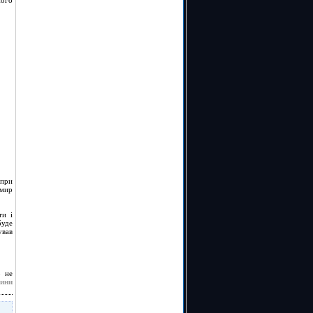
ного
 при
имир
ти і
буде
ував
р не
вини