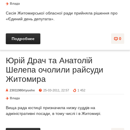
Влада
Сесія Житомирської обласної ради прийняла рішення про
«Єдиний день депутата».
Подробнее
0
Юрій Драч та Анатолій
Шелепа очолили райсуди
Житомира
23011980rtyuehe
25-03-2011, 22:57
1 452
Влада
Вища рада юстиції призначила низку суддів на
адміністративні посади, в тому числі і в Житомирі.