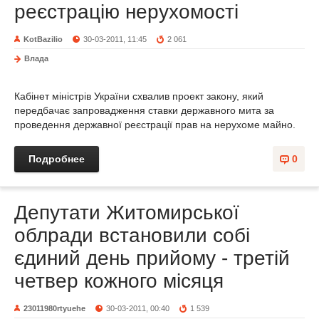
реєстрацію нерухомості
KotBazilio
30-03-2011, 11:45
2 061
Влада
Кабінет міністрів України схвалив проект закону, який
передбачає запровадження ставки державного мита за
проведення державної реєстрації прав на нерухоме майно.
Подробнее
0
Депутати Житомирської
облради встановили собі
єдиний день прийому - третій
четвер кожного місяця
23011980rtyuehe
30-03-2011, 00:40
1 539