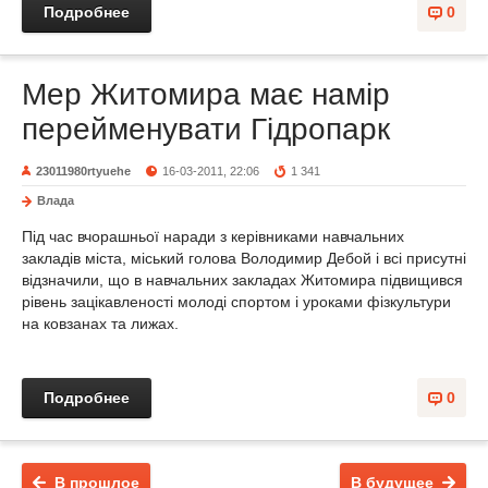
Подробнее
0
Мер Житомира має намір
перейменувати Гідропарк
23011980rtyuehe
16-03-2011, 22:06
1 341
Влада
Під час вчорашньої наради з керівниками навчальних
закладів міста, міський голова Володимир Дебой і всі присутні
відзначили, що в навчальних закладах Житомира підвищився
рівень зацікавленості молоді спортом і уроками фізкультури
на ковзанах та лижах.
Подробнее
0
В прошлое
В будущее