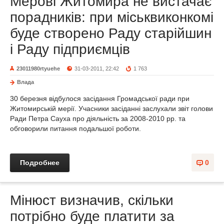
Мерові Житомира не вистачає
порадників: при міськвиконкомі
буде створено Раду старійшин
і Раду підприємців
23011980rtyuehe
31-03-2011, 22:42
1 763
Влада
30 березня відбулося засідання Громадської ради при
Житомирській мерії. Учасники засіданні заслухали звіт голови
Ради Петра Сауха про діяльність за 2008-2010 рр. та
обговорили питання подальшої роботи.
Подробнее
0
Мінюст визначив, скільки
потрібно буде платити за