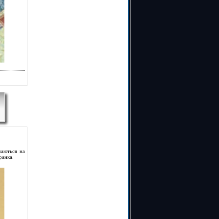
чаються на
ранка.