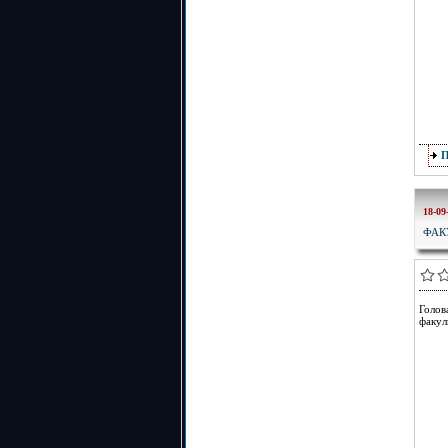
18-09
ФАК
Голов
факул