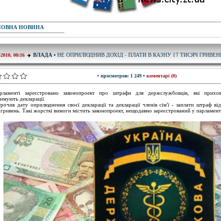
ПОВНА НОВИНА
НЕ ОПРИЛЮДНИВ ДОХІД - ПЛАТИ В КАЗНУ 17 ТИСЯЧ ГРИВЕН
ВЛАДА
•
-2010, 00:16
• просмотров: 1 249 •
коментарі (0)
рламенті зареєстровано законопроект про штрафи для держслужбовців, які прихо
имують декларації.
рочив дату оприлюднення своєї декларації та декларації членів сім'ї - заплати штраф ві
 гривень. Такі жорсткі вимоги містить законопроект, нещодавно зареєстрований у парламент