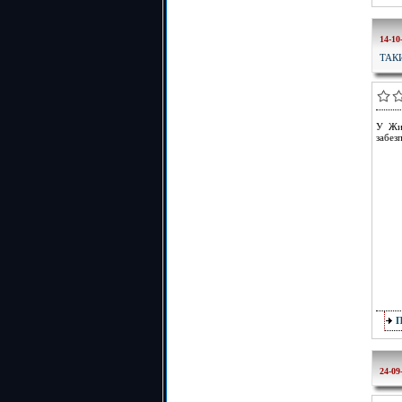
14-10
ТАК
У Жит
забез
24-09