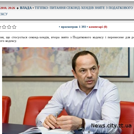
ТІГІПКО: ПИТАННЯ СЕКОНД-ХЕНДІВ ЗНЯТЕ З ПОДАТКОВОГО
ВЛАДА
•
-2010, 20:26
ЕКСУ
• просмотров: 1 393 •
коментарі (0)
ня, що стосується секонд-хендів, вчора знято з Податкового кодексу і перенесене для р
го кодексу.