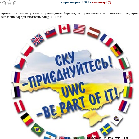
• просмотров: 1 301 •
коментарі (0)
опроект про виплату пенсій громадянам України, які проживають за її межами, слід прий
 висловив нардеп-бютівець Андрій Шкіль.