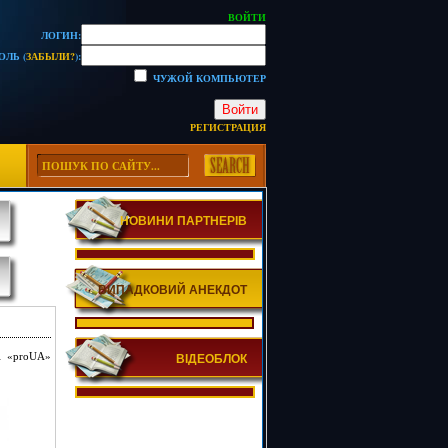
ВОЙТИ
ЛОГИН:
ОЛЬ (
ЗАБЫЛИ?
):
ЧУЖОЙ КОМПЬЮТЕР
Войти
РЕГИСТРАЦИЯ
НОВИНИ ПАРТНЕРІВ
ВИПАДКОВИЙ АНЕКДОТ
рі «proUA»
ВІДЕОБЛОК