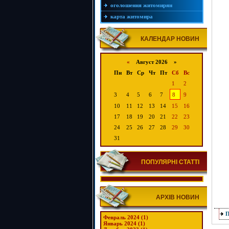
оголошення житомирян
карта житомира
КАЛЕНДАР НОВИН
«
Август 2026 »
Пн
Вт
Ср
Чт
Пт
Сб
Вс
1
2
3
4
5
6
7
8
9
10
11
12
13
14
15
16
17
18
19
20
21
22
23
24
25
26
27
28
29
30
31
ПОПУЛЯРНІ СТАТТІ
АРХІВ НОВИН
Февраль 2024 (1)
Январь 2024 (1)