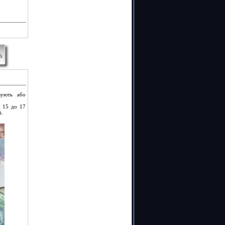
Ь
вують або
д 15 до 17
і.