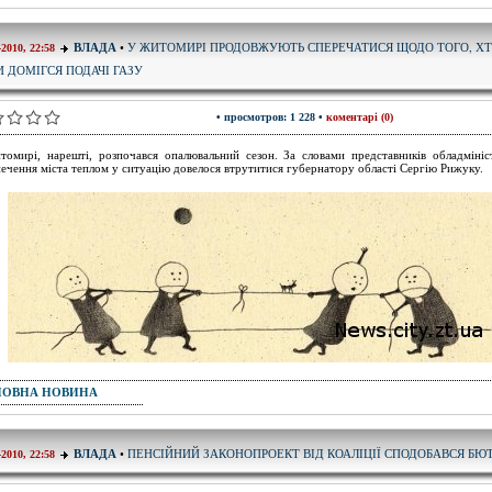
У ЖИТОМИРІ ПРОДОВЖУЮТЬ СПЕРЕЧАТИСЯ ЩОДО ТОГО, ХТ
ВЛАДА
•
-2010, 22:58
И ДОМІГСЯ ПОДАЧІ ГАЗУ
• просмотров: 1 228 •
коментарі (0)
омирі, нарешті, розпочався опалювальний сезон. За словами представників обладмініст
печення міста теплом у ситуацію довелося втрутитися губернатору області Сергію Рижуку.
ПОВНА НОВИНА
ПЕНСІЙНИЙ ЗАКОНОПРОЕКТ ВІД КОАЛІЦІЇ СПОДОБАВСЯ БЮ
ВЛАДА
•
-2010, 22:58