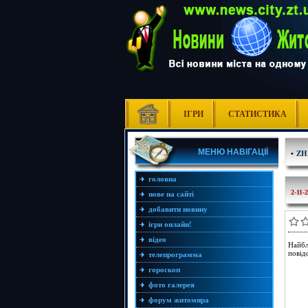
ІГРИ
СТАТИСТИКА
МЕНЮ НАВІГАЦІЇ
•
ZH
головна
2-11-
нове на сайті
добавити новину
ігри онлайн!
відео
Найбл
повід
телепрограмма
гороскоп
фото галерея
форум житомира