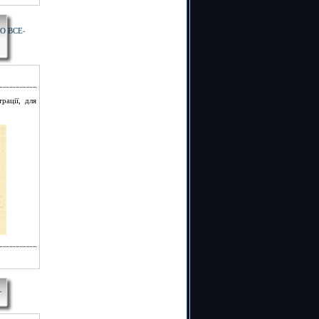
О ВСЕ-
рації, для
Т