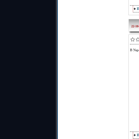
22-10
В Укр