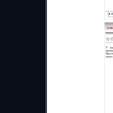
23-09
У па
притр
Прост
тисяч