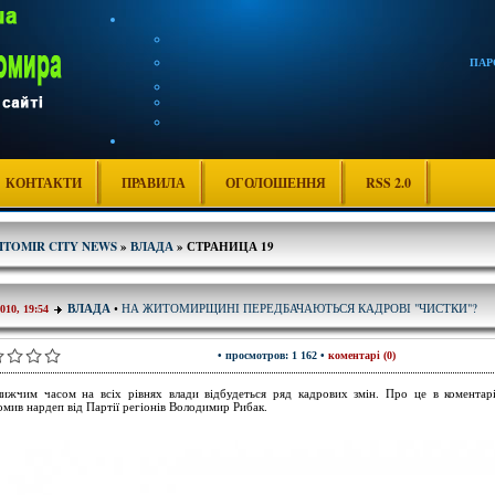
ПАР
КОНТАКТИ
ПРАВИЛА
ОГОЛОШЕННЯ
RSS 2.0
ITOMIR CITY NEWS
»
ВЛАДА
» СТРАНИЦА 19
НА ЖИТОМИРЩИНІ ПЕРЕДБАЧАЮТЬСЯ КАДРОВІ "ЧИСТКИ"?
ВЛАДА
•
2010, 19:54
• просмотров: 1 162 •
коментарі (0)
ижчим часом на всіх рівнях влади відбудеться ряд кадрових змін. Про це в комента
омив нардеп від Партії регіонів Володимир Рибак.