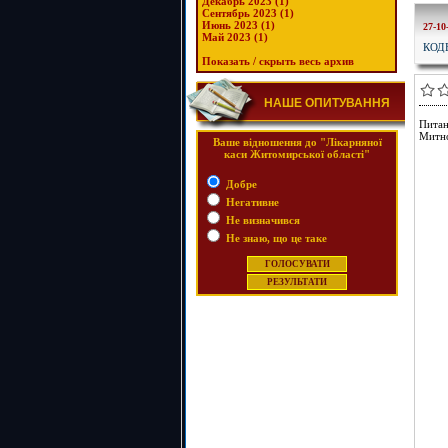
Декабрь 2023 (1)
Сентябрь 2023 (1)
Июнь 2023 (1)
27-10
Май 2023 (1)
КОД
Показать / скрыть весь архив
НАШЕ ОПИТУВАННЯ
Питан
Митно
Ваше відношення до "Лікарняної
каси Житомирської області"
Добре
Негативне
Не визначився
Не знаю, що це таке