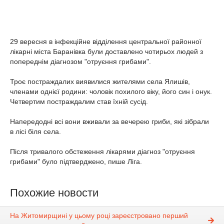
29 вересня в інфекційне відділення центральної районної
лікарні міста Баранівка були доставлено чотирьох людей з
попереднім діагнозом "отруєння грибами".
Троє постраждалих виявилися жителями села Ялишів,
членами однієї родини: чоловік похилого віку, його син і онук.
Четвертим постраждалим став їхній сусід.
Напередодні всі вони вживали за вечерею гриби, які зібрали
в лісі біля села.
Після тривалого обстеження лікарями діагноз "отруєння
грибами" було підтверджено, пише Ліга.
Похожие новости
На Житомирщині у цьому році зареєстровано перший