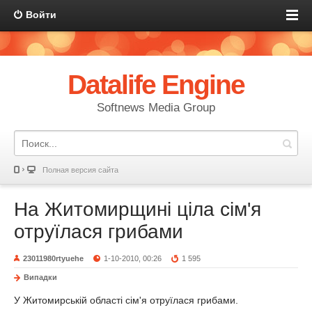
Войти
Datalife Engine
Softnews Media Group
Полная версия сайта
На Житомирщині ціла сім'я
отруїлася грибами
23011980rtyuehe
1-10-2010, 00:26
1 595
Випадки
У Житомирській області сім'я отруїлася грибами.