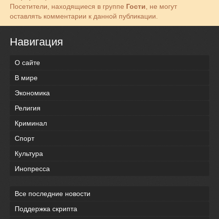
Посетители, находящиеся в группе
Гости
, не могут
оставлять комментарии к данной публикации.
Навигация
О сайте
В мире
Экономика
Религия
Криминал
Спорт
Культура
Инопресса
Все последние новости
Поддержка скрипта