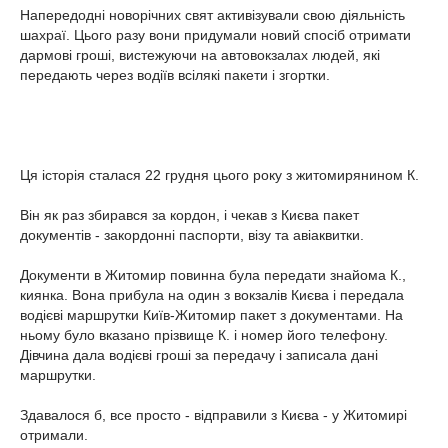
Напередодні новорічних свят активізували свою діяльність
шахраї. Цього разу вони придумали новий спосіб отримати
дармові гроші, вистежуючи на автовокзалах людей, які
передають через водіїв всілякі пакети і згортки.
Ця історія сталася 22 грудня цього року з житомирянином К.
Він як раз збирався за кордон, і чекав з Києва пакет
документів - закордонні паспорти, візу та авіаквитки.
Документи в Житомир повинна була передати знайома К.,
киянка. Вона прибула на один з вокзалів Києва і передала
водієві маршрутки Київ-Житомир пакет з документами. На
ньому було вказано прізвище К. і номер його телефону.
Дівчина дала водієві гроші за передачу і записала дані
маршрутки.
Здавалося б, все просто - відправили з Києва - у Житомирі
отримали.