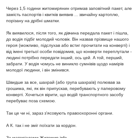
Через 1,5 години житомирянин отримав заповітний пакет, але
замість паспортів і квитків виявив ... звичайну картоплю,
порізану на дрібні шматки.
Як виявилося, після того, як дівчина передала пакет і пішла,
до водія підбіг молодий чоловік. Він назвав прізвище нашого
героя (можливо, підслухав або встиг прочитати на конверті) і
від імені третьої особи повідомив, що конверти переплутали -
людині потрібно передати інший, ось цей. А той, перший,
забрати. У водія чомусь не виникло сумнівів щодо намірів
молодої людини, і він змінився.
Швидше за все, шахрай (або група шахраїв) полював за
грошима, які, як він припускав, перебувають у паперовому
конверті. Хочеться вірити, що водій транспортного засобу
перебуває поза схемою.
Так це чи ні, зараз з'ясовують правоохоронні органи.
А К. так і не зміг поїхати за кордон.
За матеріалами Житомир.info