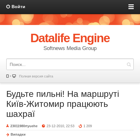
Войти
Datalife Engine
Softnews Media Group
Полная версия сайта
Будьте пильні! На маршруті
Київ-Житомир працюють
шахраї
23011980rtyuehe
23-12-2010, 22:53
1 209
Випадки