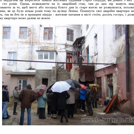
ті Бердичеві ще збереглося чимало житлових будинків старої споруди, вік деяких з них
ь сто років. Однак, незважаючи на їх аварійний стан, там до цих пір живуть люд
иваючи за те, щоб вночі або посеред білого дня їх старе житло не розвалилося, похова
ами, як це було кілька років тому по вулиці Леніна. Покинути свої аварійні квартири м
ь, так як йти їм в принципі нікуди - житлове питання в місті стоїть досить гостро, і доз
ку квартири може далеко не кожен.