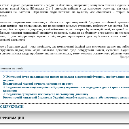
к стало відомо редакції газети «Бердичів Діловий», наприкінці минулого тижня з одним з
ків по вулиці Карла Лібкнехта, 2 / 1 ситуація вийшла з-під контролю, тому що він став
люватися на частини. Перелякані люди вибігали на вулицю, але обійшлося - старий 
лився.
сельним зверненнями мешканців обстежити триповерховий будинок столітньої давност
альна комісія, яка постановила, що проживання в ньому становить небезпеку для життя. Всі
ти торгівлі місцевих підприємців які займають перші поверхи були евакуйовані, на даний м
 близько півсотні мешканців!) повністю розселені, підходи до будинку огороджені поперед
ками, і для підприємців шукають відповідне приміщення для здійснення ними своєї
вельної діяльності.
де з будинком далі - поки невідомо, але компетентні фахівці вже висловили думку, що займ
струкцією недоцільно, адже набагато дешевше буде побудувати новий, сучасний буди
и силами міська влада проблему вирішити не зможе, тому чекають остаточного рішення «зв
Джере
 новини по темі:
У Житомирі фура навантажена пивом врізалася в житловий будинок, зруйнувавши ве
паркан
Бердичівські ліхтарі почнуть світити по-новому
У Бердичеві мешканці аварійного будинку отримають в подарунок двох і трьох кімна
квартири
У Бердичеві сусідський пес покусав восьмирічну дівчинку
Кожен третій житловий будинок в Україні потребує капітального або поточного ремон
РОЗДРУКУВАТИ
ИНФОРМАЦИЯ