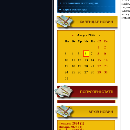
У міс
оголошення житомирян
навіт
переж
карта житомира
уламк
можут
покуп
КАЛЕНДАР НОВИН
«
Август 2026 »
Пн
Вт
Ср
Чт
Пт
Сб
Вс
1
2
3
4
5
6
7
8
9
10
11
12
13
14
15
16
17
18
19
20
21
22
23
24
25
26
27
28
29
30
31
ПОПУЛЯРНІ СТАТТІ
АРХІВ НОВИН
Февраль 2024 (1)
Январь 2024 (1)