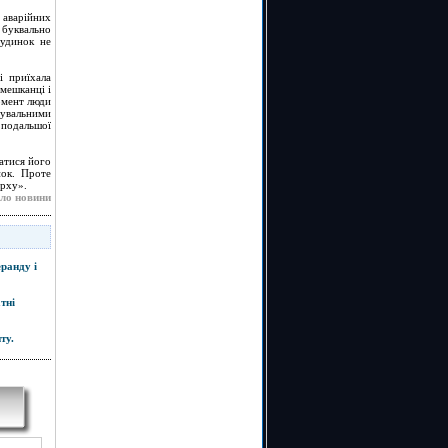
 аварійних
 буквально
будинок не
і приїхала
 мешканці і
омент люди
жувальними
 подальшої
атися його
нок. Проте
ерху».
ло новини
ранду і
тні
ту.