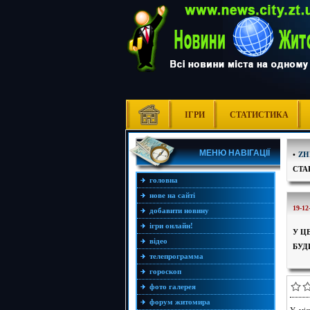
ІГРИ
СТАТИСТИКА
МЕНЮ НАВІГАЦІЇ
•
ZH
СТА
головна
нове на сайті
19-12
добавити новину
ігри онлайн!
У Ц
відео
БУД
телепрограмма
гороскоп
фото галерея
форум житомира