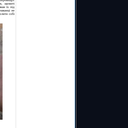
 перевищує
и, щомиті
вши їх під
ешканці не
волити собі