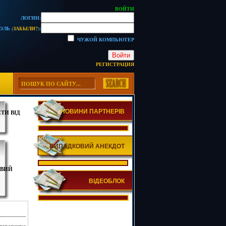
ВОЙТИ
ЛОГИН:
ОЛЬ (
ЗАБЫЛИ?
):
ЧУЖОЙ КОМПЬЮТЕР
Войти
РЕГИСТРАЦИЯ
НОВИНИ ПАРТНЕРІВ
ТИ ВІД
ВИПАДКОВИЙ АНЕКДОТ
ОВИЙ
ВІДЕОБЛОК