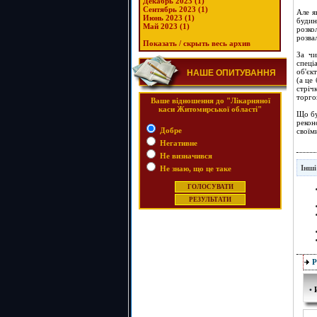
Декабрь 2023 (1)
Сентябрь 2023 (1)
Але я
Июнь 2023 (1)
будин
Май 2023 (1)
розко
розва
Показать / скрыть весь архив
За чи
спеці
об'єк
НАШЕ ОПИТУВАННЯ
(а це
стріч
торго
Ваше відношення до "Лікарняної
каси Житомирської області"
Що бу
рекон
Добре
своїм
Негативне
Не визначився
Інші
Не знаю, що це таке
•