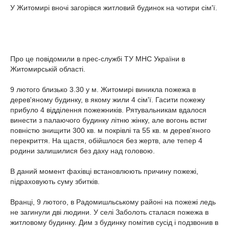
У Житомирі вночі загорівся житловий будинок на чотири сім'ї.
Про це повідомили в прес-службі ТУ МНС України в
Житомирській області.
9 лютого близько 3.30 у м. Житомирі виникла пожежа в
дерев'яному будинку, в якому жили 4 сім'ї. Гасити пожежу
прибуло 4 відділення пожежників. Рятувальникам вдалося
винести з палаючого будинку літню жінку, але вогонь встиг
повністю знищити 300 кв. м покрівлі та 55 кв. м дерев'яного
перекриття. На щастя, обійшлося без жертв, але тепер 4
родини залишилися без даху над головою.
В даний момент фахівці встановлюють причину пожежі,
підраховують суму збитків.
Вранці, 9 лютого, в Радомишльському районі на пожежі ледь
не загинули дві людини. У селі Заболоть сталася пожежа в
житловому будинку. Дим з будинку помітив сусід і подзвонив в