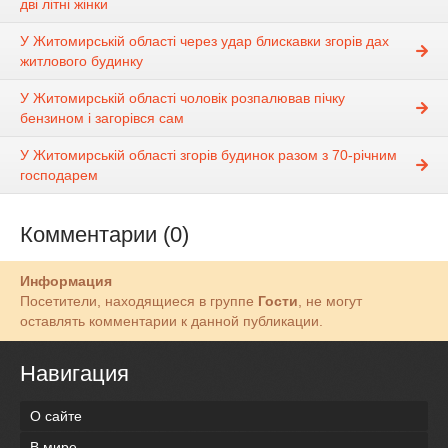
дві літні жінки
У Житомирській області через удар блискавки згорів дах
житлового будинку
У Житомирській області чоловік розпалював пічку
бензином і загорівся сам
У Житомирській області згорів будинок разом з 70-річним
господарем
Комментарии (0)
Информация
Посетители, находящиеся в группе
Гости
, не могут
оставлять комментарии к данной публикации.
Навигация
О сайте
В мире