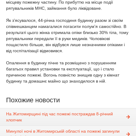
місцеву пожежну частину. По прибуттю на місце події
рятувальників МНС, займання було ліквідоване.
Як з'ясувалося, 44-річна господиня будинку разом зі своїм
співмешканцем намагалися погасити полум'я самостійно. В
результаті цього жінка отримала опіки близько 30% тіла, тому
рятувальники передали її в руки медиків. Чоловікові
пощастило більше, він відбувся лише незначними опіками і
від госпіталізації відмовився.
Опалення в будинку пічне та розміщено з порушенням
багатьох правил установки та експлуатації, що і стало
причиною пожежі. Вогонь повністю знищив одну з кімнат
будинку та домашнє майно що знаходилося в ній.
Похожие новости
На Житомирщині під час пожежі постраждав 8-річний
хлопчик
Минулої ночі в Житомирській області на пожежі загинули