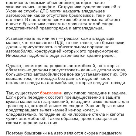
противоположными обвинениями, которые часто
заканчивались штрафом. Сотрудники существовавшей в
Украине службы ДПС могли наказать владельцев
автомобилей как за отсутствие брызговиков, так и их
наличие. В настоящее время же обстоятельства обстоят
иначе и брызговики совсем не являются темой спора
представителей правопорядка и автовладельца.
Устанавливать их или нет — решают сами владельцы
машин, что же касается ПДД, то они гласят, что брызговики
должны присутствовать в обязательном порядке на
автомобилях, конструкцией которых это предусмотрено.
Иномарки подобного рода встречаются крайне редко.
Однако, несмотря на редкость автомобилей, на которых
обязательно должны присутствовать данные детали кузова,
большинство автомобилистов все же устанавливают их. Это
вызвано тем, что поездка без данных изделий часто
оставляет следы на автомобилях, которые следуют позади.
Так, существуют
брызговики
двух типов: передние и задние.
Если роль передних состоит преимущественно в защите
кузова машины от загрязнений, то задние также полезны для
транспорта, который движется следом. Задние брызговики
предотвращают вылет камней из-под колес, и
следовательно, попадание их на лобовые стекла и капоты
чужих автомобилей. Таким образом, предотвращаются
сколы и царапины на них.
Поэтому брызговики на авто являются скорее предметом