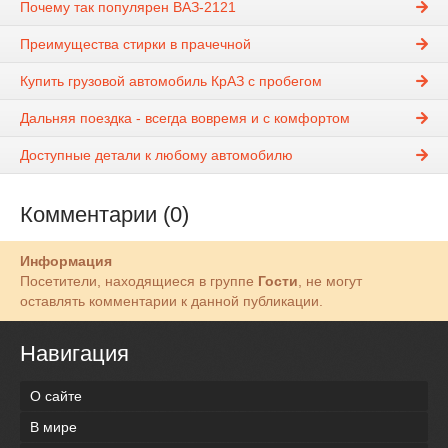
Почему так популярен ВАЗ-2121
Преимущества стирки в прачечной
Купить грузовой автомобиль КрАЗ с пробегом
Дальняя поездка - всегда вовремя и с комфортом
Доступные детали к любому автомобилю
Комментарии (0)
Информация
Посетители, находящиеся в группе
Гости
, не могут
оставлять комментарии к данной публикации.
Навигация
О сайте
В мире