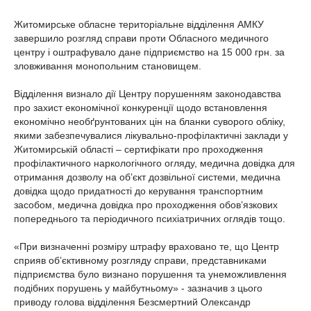
Житомирське обласне територіальне відділення АМКУ
завершило розгляд справи проти Обласного медичного
центру і оштрафувало дане підприємство на 15 000 грн. за
зловживання монопольним становищем.
Відділення визнало дії Центру порушенням законодавства
про захист економічної конкуренції щодо встановлення
економічно необґрунтованих цін на бланки суворого обліку,
якими забезпечувалися лікувально-профілактичні заклади у
Житомирській області – сертифікати про проходження
профілактичного наркологічного огляду, медична довідка для
отримання дозволу на об’єкт дозвільної системи, медична
довідка щодо придатності до керування транспортним
засобом, медична довідка про проходження обов’язкових
попереднього та періодичного психіатричних оглядів тощо.
«При визначенні розміру штрафу враховано те, що Центр
сприяв об’єктивному розгляду справи, представниками
підприємства було визнано порушення та унеможливлення
подібних порушень у майбутньому» - зазначив з цього
приводу голова відділення Безсмертний Олександр