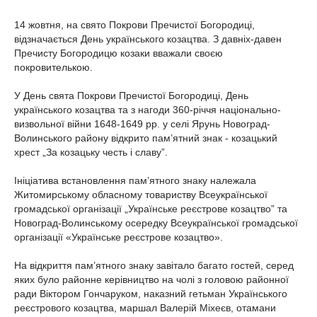
14 жовтня, на свято Покрови Пречистої Богородиці,
відзначається День українського козацтва. З давніх-давен
Пречисту Богородицю козаки вважали своєю
покровителькою.
У День свята Покрови Пречистої Богородиці, День
українського козацтва та з нагоди 360-річчя національно-
визвольної війни 1648-1649 рр. у селі Ярунь Новоград-
Волинського району відкрито пам’ятний знак - козацький
хрест „За козацьку честь і славу”.
Ініціатива встановлення пам’ятного знаку належала
Житомирському обласному товариству Всеукраїнської
громадської організації „Українське реєстрове козацтво” та
Новоград-Волинському осередку Всеукраїнської громадської
організації «Українське реєстрове козацтво».
На відкриття пам’ятного знаку завітало багато гостей, серед
яких було районне керівництво на чолі з головою районної
ради Віктором Гончаруком, наказний гетьман Українського
реєстрового козацтва, маршал Валерій Міхеєв, отамани