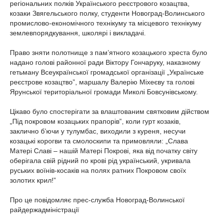
регіональних полків Українського реєстрового козацтва,
козаки Звягельського полку, студенти Новоград-Волинського
промислово-економічного технікуму та місцевого технікуму
землевпорядкування, школярі і викладачі.
Право зняти полотнище з пам’ятного козацького хреста було
надано голові районної ради Віктору Гончаруку, наказному
гетьману Всеукраїнської громадської організації „Українське
реєстрове козацтво”, маршалу Валерію Міхеєву та голові
Ярунської територіальної громади Миколі Бовсунівському.
Цікаво було спостерігати за влаштованим святковим дійством
„Під покровом козацьких прапорів”, коли гурт козаків,
заклично б’ючи у тулумбас, виходили з куреня, несучи
козацькі корогви та смолоскипи та примовляли: „Слава
Матері Славі – нашій Матері Покрові, яка від початку світу
оберігала свій рідний по крові рід український, укривала
руських воїнів-косаків на полях ратних Покровом своїх
золотих крил!”
Про це повідомляє прес-служба Новоград-Волинської
райдержадміністрації