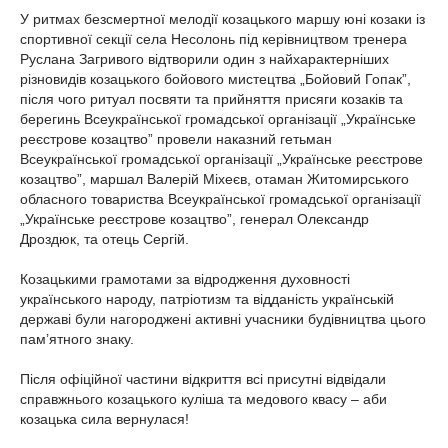
У ритмах безсмертної мелодії козацького маршу юні козаки із
спортивної секції села Несолонь під керівництвом тренера
Руслана Загривого відтворили один з найхарактерніших
різновидів козацького бойового мистецтва „Бойовий Гопак”,
після чого ритуал посвяти та прийняття присяги козаків та
берегинь Всеукраїнської громадської організації „Українське
реєстрове козацтво” провели наказний гетьман
Всеукраїнської громадської організації „Українське реєстрове
козацтво”, маршал Валерій Міхеєв, отаман Житомирського
обласного товариства Всеукраїнської громадської організації
„Українське реєстрове козацтво”, генерал Олександр
Дроздюк, та отець Сергій.
Козацькими грамотами за відродження духовності
українського народу, патріотизм та відданість українській
державі були нагороджені активні учасники будівництва цього
пам’ятного знаку.
Після офіційної частини відкриття всі присутні відвідали
справжнього козацького куліша та медового квасу – аби
козацька сила вернулася!