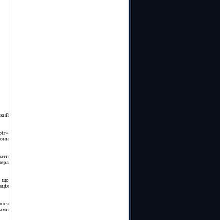
який
ріг»
тонн
вати
мера
, що
ація
лося
вами