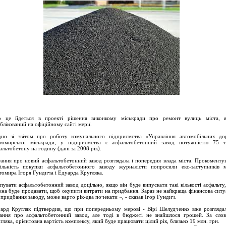
 це йдеться в проекті рішення виконкому міськради про ремонт вулиць міста, 
блікований на офіційному сайті мерії.
дно зі звітом про роботу комунального підприємства «Управління автомобільних до
омирської міськради, у підприємства є асфальтобетонний завод потужністю 75 
альтобетону на годину (дані за 2008 рік).
ання про новий асфальтобетонний завод розглядала і попередня влада міста. Прокоменту
ільність покупки асфальтобетонного заводу журналісти попросили екс-заступників 
омира Ігоря Гундича і Едуарда Кругляка.
пувати асфальтобетонний завод доцільно, якщо він буде випускати такі кількості асфальту
на буде продавати, щоб окупити витрати на придбання. Зараз не найкраща фінансова ситу
 придбання заводу, може варто рік-два почекати », - сказав Ігор Гундич.
ард Кругляк підтвердив, що при попередньому мерові - Вірі Шелудченко вже розгляда
ання про асфальтобетонний завод, але тоді в бюджеті не знайшлося грошей. За сло
гляка, орієнтовна вартість комплексу, який буде працювати цілий рік, близько 19 млн. грн.