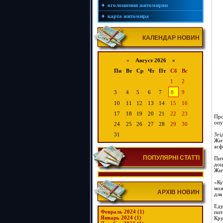
оголошення житомирян
карта житомира
КАЛЕНДАР НОВИН
«
Август 2026 »
Пн
Вт
Ср
Чт
Пт
Сб
Вс
1
2
3
4
5
6
7
8
9
10
11
12
13
14
15
16
17
18
19
20
21
22
23
Про
опу
24
25
26
27
28
29
30
31
Згі
Жит
асф
ПОПУЛЯРНІ СТАТТІ
Пит
доц
Жит
«Ку
мож
АРХІВ НОВИН
для
Еду
Февраль 2024 (1)
пит
Январь 2024 (1)
Кру