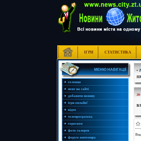
ІГРИ
СТАТИСТИКА
МЕНЮ НАВІГАЦІЇ
•
П
головна
нове на сайті
28-
добавити новину
ігри онлайн!
В
відео
телепрограмма
гороскоп
фото галерея
Вла
форум житомира