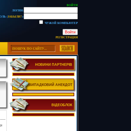
ВОЙТИ
ЛОГИН:
ОЛЬ (
ЗАБЫЛИ?
):
ЧУЖОЙ КОМПЬЮТЕР
Войти
РЕГИСТРАЦИЯ
НОВИНИ ПАРТНЕРІВ
ВИПАДКОВИЙ АНЕКДОТ
ВІДЕОБЛОК
у.