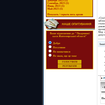
Декабрь 2023 (1)
Сентябрь 2023 (1)
Июнь 2023 (1)
Май 2023 (1)
Показать / скрыть весь архив
«Стої
забло
стало
НАШЕ ОПИТУВАННЯ
дивля
прошу
Мер с
Ваше відношення до "Лікарняної
депут
каси Житомирської області"
Добре
Інші
Негативне
Не визначився
Не знаю, що це таке
•
По