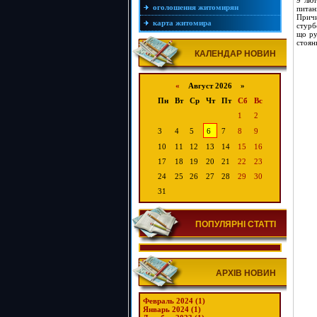
9 лют
оголошення житомирян
питан
Причи
карта житомира
стурб
що ру
стоян
КАЛЕНДАР НОВИН
«
Август 2026 »
Пн
Вт
Ср
Чт
Пт
Сб
Вс
1
2
3
4
5
6
7
8
9
10
11
12
13
14
15
16
17
18
19
20
21
22
23
24
25
26
27
28
29
30
31
ПОПУЛЯРНІ СТАТТІ
АРХІВ НОВИН
Февраль 2024 (1)
Январь 2024 (1)