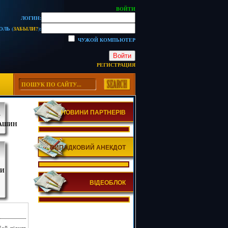
ВОЙТИ
ЛОГИН:
ОЛЬ (
ЗАБЫЛИ?
):
ЧУЖОЙ КОМПЬЮТЕР
Войти
РЕГИСТРАЦИЯ
НОВИНИ ПАРТНЕРІВ
А
МАШИН
ВИПАДКОВИЙ АНЕКДОТ
ДИ
ВІДЕОБЛОК