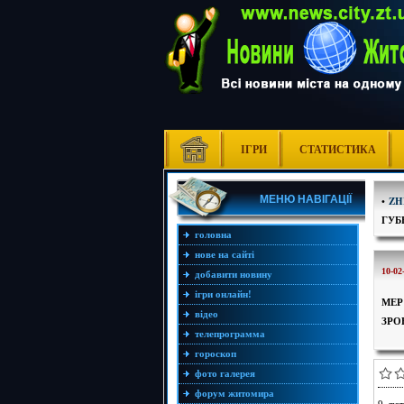
ІГРИ
СТАТИСТИКА
МЕНЮ НАВІГАЦІЇ
•
ZH
ГУБ
головна
нове на сайті
10-02
добавити новину
ігри онлайн!
МЕР
відео
ЗРО
телепрограмма
гороскоп
фото галерея
форум житомира