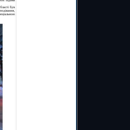
бой підняв
бласті був
подівання,
пеціальною