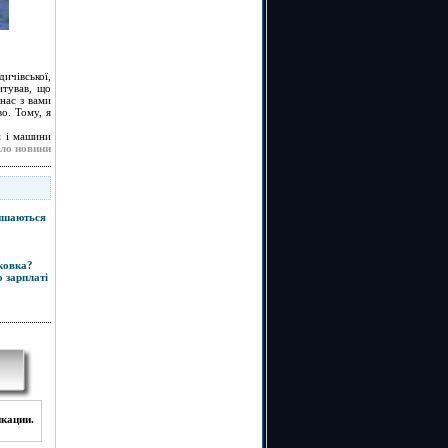
дичівської,
итував, що
нас з вами
о. Тому, я
м і машини
ло новини
лишаються
рковка?
 зарплаті
икации.