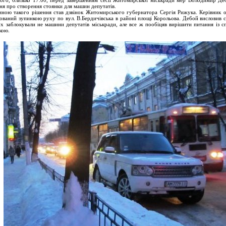
ого, близько 17.00, перед завершенням сесії Житомирської міськради мер Володимир Де
ня про створення стоянки для машин депутатів.
ною такого рішення став дзвінок Житомирського губернатора Сергія Рижука. Керівник о
ований зупинкою руху по вул. В.Бердичівська в районі площі Корольова. Дебой висловив с
х заблокували не машини депутатів міськради, але все ж пообіцяв вирішити питання із с
кою.