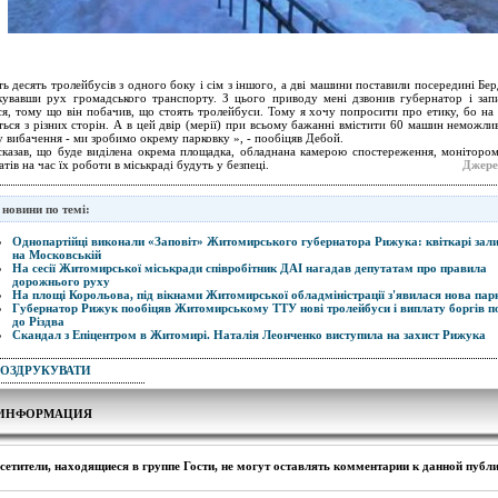
ть десять тролейбусів з одного боку і сім з іншого, а дві машини поставили посередині Бер
кувавши рух громадського транспорту. З цього приводу мені дзвонив губернатор і зап
ся, тому що він побачив, що стоять тролейбуси. Тому я хочу попросити про етику, бо на 
ться з різних сторін. А в цей двір (мерії) при всьому бажанні вмістити 60 машин неможлив
 вибачення - ми зробимо окрему парковку », - пообіцяв Дебой.
казав, що буде виділена окрема площадка, обладнана камерою спостереження, моніторо
атів на час їх роботи в міськраді будуть у безпеці.
Джере
 новини по темі:
Однопартійці виконали «Заповіт» Житомирського губернатора Рижука: квіткарі за
на Московській
На сесії Житомирської міськради співробітник ДАІ нагадав депутатам про правила
дорожнього руху
На площі Корольова, під вікнами Житомирської обладміністрації з'явилася нова па
Губернатор Рижук пообіцяв Житомирському ТТУ нові тролейбуси і виплату боргів по
до Різдва
Скандал з Епіцентром в Житомирі. Наталія Леонченко виступила на захист Рижука
РОЗДРУКУВАТИ
ИНФОРМАЦИЯ
сетители, находящиеся в группе
Гости
, не могут оставлять комментарии к данной публ