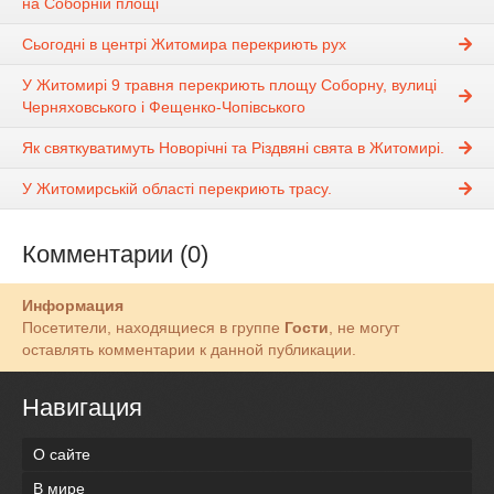
на Соборній площі
Сьогодні в центрі Житомира перекриють рух
У Житомирі 9 травня перекриють площу Соборну, вулиці
Черняховського і Фещенко-Чопівського
Як святкуватимуть Новорічні та Різдвяні свята в Житомирі.
У Житомирській області перекриють трасу.
Комментарии (0)
Информация
Посетители, находящиеся в группе
Гости
, не могут
оставлять комментарии к данной публикации.
Навигация
О сайте
В мире