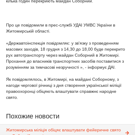
кілька годин перекриють майдан Соборний.
Про це повідомили в прес-службі УДАІ УМВС України в
Житомирській області.
«Державтоінспекція повідомляє: у зв'язку з проведенням
масових заходів, 18 грудня з 14,30 до 18,00 буде перекрито
рух автотранспорту через майдан Соборний в Житомирі.
Прохання до власників транспортних засобів поставитися з
розумінням за тимчасові незручності », - інформує ДАІ.
Як повідомлялось, в Житомирі, на майдані Соборному, з
нагоди чергової річниці з дня створення української міліції
правоохоронці обіцяють влаштувати справжнє народне
свято.
Похожие новости
Житомирська міліція обіцяє влаштувати фейеричне свято