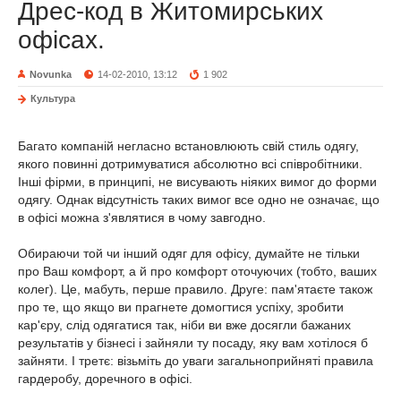
Дрес-код в Житомирських
офісах.
Novunka
14-02-2010, 13:12
1 902
Культура
Багато компаній негласно встановлюють свій стиль одягу,
якого повинні дотримуватися абсолютно всі співробітники.
Інші фірми, в принципі, не висувають ніяких вимог до форми
одягу. Однак відсутність таких вимог все одно не означає, що
в офісі можна з'являтися в чому завгодно.
Обираючи той чи інший одяг для офісу, думайте не тільки
про Ваш комфорт, а й про комфорт оточуючих (тобто, ваших
колег). Це, мабуть, перше правило. Друге: пам'ятаєте також
про те, що якщо ви прагнете домогтися успіху, зробити
кар'єру, слід одягатися так, ніби ви вже досягли бажаних
результатів у бізнесі і зайняли ту посаду, яку вам хотілося б
зайняти. І третє: візьміть до уваги загальноприйняті правила
гардеробу, доречного в офісі.