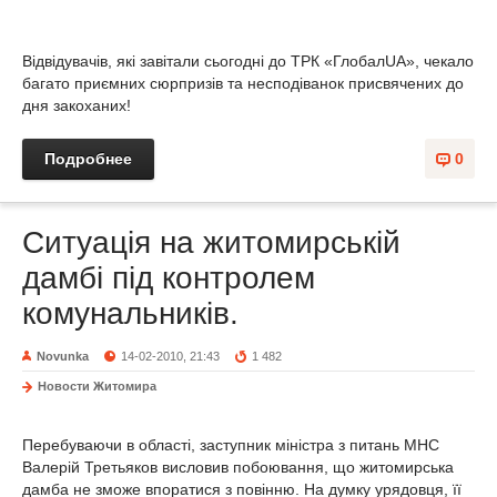
Відвідувачів, які завітали сьогодні до ТРК «ГлобалUA», чекало
багато приємних сюрпризів та несподіванок присвячених до
дня закоханих!
Подробнее
0
Ситуація на житомирській
дамбі під контролем
комунальників.
Novunka
14-02-2010, 21:43
1 482
Новости Житомира
Перебуваючи в області, заступник міністра з питань МНС
Валерій Третьяков висловив побоювання, що житомирська
дамба не зможе впоратися з повінню. На думку урядовця, її