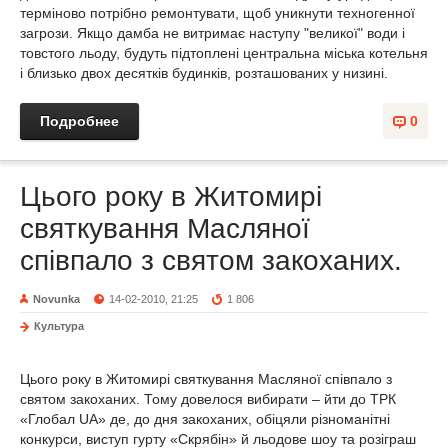
терміново потрібно ремонтувати, щоб уникнути техногенної
загрози. Якщо дамба не витримає наступу "великої" води і
товстого льоду, будуть підтоплені центральна міська котельня
і близько двох десятків будинків, розташованих у низині.
Подробнее
0
Цього року в Житомирі
святкування Масляної
співпало з святом закоханих.
Novunka
14-02-2010, 21:25
1 806
Культура
Цього року в Житомирі святкування Масляної співпало з
святом закоханих. Тому довелося вибирати – йти до ТРК
«Глобал UA» де, до дня закоханих, обіцяли різноманітні
конкурси, виступ гурту «Скрябін» й льодове шоу та розіграш