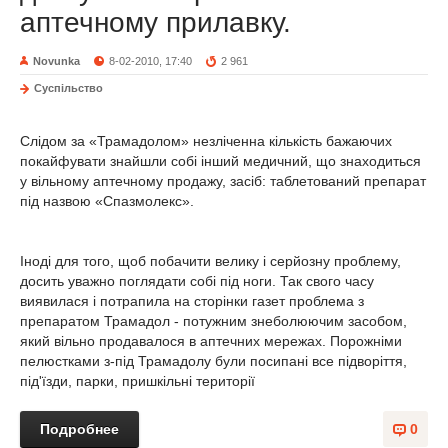
аптечному прилавку.
Novunka
8-02-2010, 17:40
2 961
Суспільство
Слідом за «Трамадолом» незліченна кількість бажаючих
покайфувати знайшли собі інший медичний, що знаходиться
у вільному аптечному продажу, засіб: таблетований препарат
під назвою «Спазмолекс».
Іноді для того, щоб побачити велику і серйозну проблему,
досить уважно поглядати собі під ноги. Так свого часу
виявилася і потрапила на сторінки газет проблема з
препаратом Трамадол - потужним знеболюючим засобом,
який вільно продавалося в аптечних мережах. Порожніми
пелюстками з-під Трамадолу були посипані все підворіття,
під'їзди, парки, пришкільні території
Подробнее
0