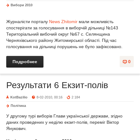
Вибори 2010
Журналісти порталу
News Zhitomir
мали можливість
спостерігати за голосування в виборчій дільниці №143
Територіальний вибочий округ №67 с. Селянщина
Черняхівського району Житомирської області. Під час
голосування на дільниці порушень не було зафіксовано.
Подробнее
0
Результати 6 Екзит-полів
KotBazilio
8-02-2010, 00:16
2 184
Політика
У другому турі виборів Глави української держави, згідно
даних проведених у неділю екзит-полів, переміг Віктор
Янукович.