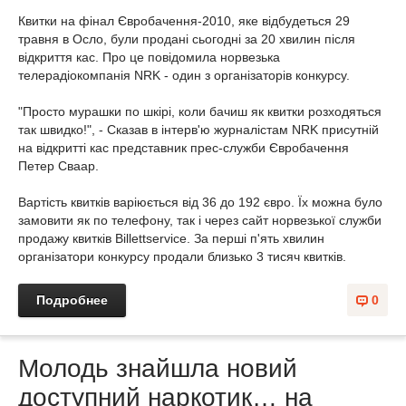
Квитки на фінал Євробачення-2010, яке відбудеться 29
травня в Осло, були продані сьогодні за 20 хвилин після
відкриття кас. Про це повідомила норвезька
телерадіокомпанія NRK - один з організаторів конкурсу.
"Просто мурашки по шкірі, коли бачиш як квитки розходяться
так швидко!", - Сказав в інтерв'ю журналістам NRK присутній
на відкритті кас представник прес-служби Євробачення
Петер Сваар.
Вартість квитків варіюється від 36 до 192 євро. Їх можна було
замовити як по телефону, так і через сайт норвезької служби
продажу квитків Billettservice. За перші п'ять хвилин
організатори конкурсу продали близько 3 тисяч квитків.
Подробнее
0
Молодь знайшла новий
доступний наркотик… на